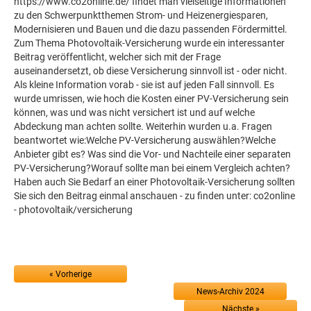
https://www.co2online.de/ findet man vielseitige Informationen
zu den Schwer­punkt­themen Strom- und Heizenergiesparen,
Modernisieren und Bauen und die dazu passenden Fördermittel.
Zum Thema Photovoltaik-Versicherung wurde ein interessanter
Beitrag veröffentlicht, welcher sich mit der Frage
auseinandersetzt, ob diese Versicherung sinnvoll ist - oder nicht.
Als kleine Information vorab - sie ist auf jeden Fall sinnvoll. Es
wurde umrissen, wie hoch die Kosten einer PV-Versicherung sein
können, was und was nicht versichert ist und auf welche
Abdeckung man achten sollte. Weiterhin wurden u.a. Fragen
beantwortet wie:Welche PV-Versicherung auswählen?Welche
Anbieter gibt es? Was sind die Vor- und Nachteile einer separaten
PV-Versicherung?Worauf sollte man bei einem Vergleich achten?
Haben auch Sie Bedarf an einer Photovoltaik-Versicherung sollten
Sie sich den Beitrag einmal anschauen - zu finden unter: co2online
- photovoltaik/versicherung
« Vorherige
News-Archiv 2024
Nächste »