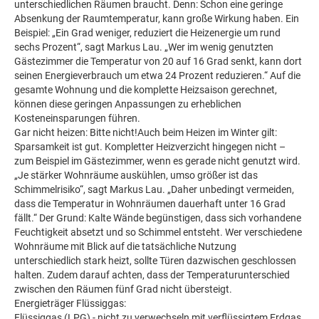
unterschiedlichen Räumen braucht. Denn: Schon eine geringe
Absenkung der Raumtemperatur, kann große Wirkung haben. Ein
Beispiel: „Ein Grad weniger, reduziert die Heizenergie um rund
sechs Prozent“, sagt Markus Lau. „Wer im wenig genutzten
Gästezimmer die Temperatur von 20 auf 16 Grad senkt, kann dort
seinen Energieverbrauch um etwa 24 Prozent reduzieren.“ Auf die
gesamte Wohnung und die komplette Heizsaison gerechnet,
können diese geringen Anpassungen zu erheblichen
Kosteneinsparungen führen.
Gar nicht heizen: Bitte nicht!Auch beim Heizen im Winter gilt:
Sparsamkeit ist gut. Kompletter Heizverzicht hingegen nicht –
zum Beispiel im Gästezimmer, wenn es gerade nicht genutzt wird.
„Je stärker Wohnräume auskühlen, umso größer ist das
Schimmelrisiko“, sagt Markus Lau. „Daher unbedingt vermeiden,
dass die Temperatur in Wohnräumen dauerhaft unter 16 Grad
fällt.“ Der Grund: Kalte Wände begünstigen, dass sich vorhandene
Feuchtigkeit absetzt und so Schimmel entsteht. Wer verschiedene
Wohnräume mit Blick auf die tatsächliche Nutzung
unterschiedlich stark heizt, sollte Türen dazwischen geschlossen
halten. Zudem darauf achten, dass der Temperaturunterschied
zwischen den Räumen fünf Grad nicht übersteigt.
Energieträger Flüssiggas:
Flüssiggas (LPG) - nicht zu verwechseln mit verflüssigtem Erdgas