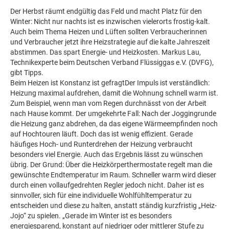
Der Herbst räumt endgültig das Feld und macht Platz für den
Winter: Nicht nur nachts ist es inzwischen vielerorts frostig-kalt.
Auch beim Thema Heizen und Lüften sollten Verbraucherinnen
und Verbraucher jetzt ihre Heizstrategie auf die kalte Jahreszeit
abstimmen. Das spart Energie- und Heizkosten. Markus Lau,
Technikexperte beim Deutschen Verband Flüssiggas e.V. (DVFG),
gibt Tipps.
Beim Heizen ist Konstanz ist gefragtDer Impuls ist verständlich:
Heizung maximal aufdrehen, damit die Wohnung schnell warm ist.
Zum Beispiel, wenn man vom Regen durchnässt von der Arbeit
nach Hause kommt. Der umgekehrte Fall: Nach der Joggingrunde
die Heizung ganz abdrehen, da das eigene Wärmeempfinden noch
auf Hochtouren läuft. Doch das ist wenig effizient. Gerade
häufiges Hoch- und Runterdrehen der Heizung verbraucht
besonders viel Energie. Auch das Ergebnis lässt zu wünschen
übrig. Der Grund: Über die Heizkörperthermostate regelt man die
gewünschte Endtemperatur im Raum. Schneller warm wird dieser
durch einen vollaufgedrehten Regler jedoch nicht. Daher ist es
sinnvoller, sich für eine individuelle Wohlfühltemperatur zu
entscheiden und diese zu halten, anstatt ständig kurzfristig „Heiz-
Jojo“ zu spielen. „Gerade im Winter ist es besonders
energiesparend, konstant auf niedriger oder mittlerer Stufe zu