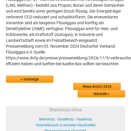
(LNG, Methan) - besteht aus Propan, Butan und deren Gemischen
und wird bereits unter geringem Druck flüssig. Der Energieträger
verbrennt CO2-reduziert und schadstoffarm. Die erneuerbaren
Varianten sind als biogenes Flüssiggas und künftig als
Dimethylether (rDME) verfügbar. Flüssiggas wird für Heiz- und
Kühlzwecke, als Kraftstoff (Autogas), in Industrie und
Landwirtschaft sowie im Freizeitbereich eingesetzt.
Pressemeldung vom 05. November 2024 Deutscher Verband
Flüssiggas e.V. Quelle:
https://www.dvfg.de/presse/pressemeldung/2024/11/5/verbraucher
effizient-heizen-und-lueften-bei-kaelte-das-sollten-sie-beachten
« Vorherige
News-Archiv 2024
Nächste »
Brennholz-Infos
Brennholz - Scheitholz - Feuerholz
Holzverbrauch in privaten Haushalten