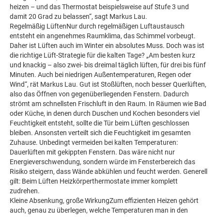
heizen – und das Thermostat beispielsweise auf Stufe 3 und
damit 20 Grad zu belassen“, sagt Markus Lau.
Regelmäßig LüftenNur durch regelmäßigen Luftaustausch
entsteht ein angenehmes Raumklima, das Schimmel vorbeugt.
Daher ist Lüften auch im Winter ein absolutes Muss. Doch was ist
die richtige Lüft-Strategie für die kalten Tage? „Am besten kurz
und knackig – also zwei- bis dreimal täglich lüften, für drei bis fünf
Minuten. Auch bei niedrigen Außentemperaturen, Regen oder
Wind“, rät Markus Lau. Gut ist Stoßlüften, noch besser Querlüften,
also das Öffnen von gegenüberliegenden Fenstern. Dadurch
strömt am schnellsten Frischluft in den Raum. In Räumen wie Bad
oder Küche, in denen durch Duschen und Kochen besonders viel
Feuchtigkeit entsteht, sollte die Tür beim Lüften geschlossen
bleiben. Ansonsten verteilt sich die Feuchtigkeit im gesamten
Zuhause. Unbedingt vermeiden bei kalten Temperaturen:
Dauerlüften mit gekippten Fenstern. Das wäre nicht nur
Energieverschwendung, sondern würde im Fensterbereich das
Risiko steigern, dass Wände abkühlen und feucht werden. Generell
gilt: Beim Lüften Heizkörperthermostate immer komplett
zudrehen.
Kleine Absenkung, große WirkungZum effizienten Heizen gehört
auch, genau zu überlegen, welche Temperaturen man in den