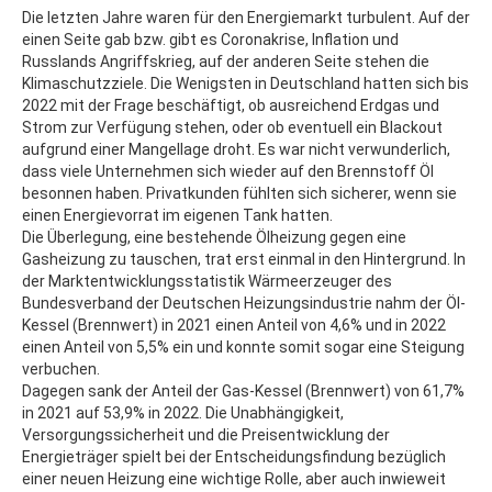
Die letzten Jahre waren für den Energiemarkt turbulent. Auf der
einen Seite gab bzw. gibt es Coronakrise, Inflation und
Russlands Angriffskrieg, auf der anderen Seite stehen die
Klimaschutzziele. Die Wenigsten in Deutschland hatten sich bis
2022 mit der Frage beschäftigt, ob ausreichend Erdgas und
Strom zur Verfügung stehen, oder ob eventuell ein Blackout
aufgrund einer Mangellage droht. Es war nicht verwunderlich,
dass viele Unternehmen sich wieder auf den Brennstoff Öl
besonnen haben. Privatkunden fühlten sich sicherer, wenn sie
einen Energievorrat im eigenen Tank hatten.
Die Überlegung, eine bestehende Ölheizung gegen eine
Gasheizung zu tauschen, trat erst einmal in den Hintergrund. In
der Marktentwicklungsstatistik Wärmeerzeuger des
Bundesverband der Deutschen Heizungsindustrie nahm der Öl-
Kessel (Brennwert) in 2021 einen Anteil von 4,6% und in 2022
einen Anteil von 5,5% ein und konnte somit sogar eine Steigung
verbuchen.
Dagegen sank der Anteil der Gas-Kessel (Brennwert) von 61,7%
in 2021 auf 53,9% in 2022. Die Unabhängigkeit,
Versorgungssicherheit und die Preisentwicklung der
Energieträger spielt bei der Entscheidungsfindung bezüglich
einer neuen Heizung eine wichtige Rolle, aber auch inwieweit