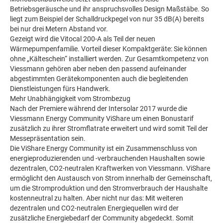
Betriebsgeräusche und ihr anspruchsvolles Design Maßstäbe. So
liegt zum Beispiel der Schalldruckpegel von nur 35 dB(A) bereits
bei nur drei Metern Abstand vor.
Gezeigt wird die Vitocal 200-A als Teil der neuen
Wärmepumpenfamilie. Vorteil dieser Kompaktgeräte: Sie können
ohne „Kälteschein“ installiert werden. Zur Gesamtkompetenz von
Viessmann gehören aber neben den passend aufeinander
abgestimmten Gerätekomponenten auch die begleitenden
Dienstleistungen fürs Handwerk.
Mehr Unabhängigkeit vom Strombezug
Nach der Premiere während der Intersolar 2017 wurde die
Viessmann Energy Community ViShare um einen Bonustarif
zusätzlich zu ihrer Stromflatrate erweitert und wird somit Teil der
Messepräsentation sein.
Die ViShare Energy Community ist ein Zusammenschluss von
energieproduzierenden und -verbrauchenden Haushalten sowie
dezentralen, CO2-neutralen Kraftwerken von Viessmann. ViShare
ermöglicht den Austausch von Strom innerhalb der Gemeinschaft,
um die Stromproduktion und den Stromverbrauch der Haushalte
kostenneutral zu halten. Aber nicht nur das: Mit weiteren
dezentralen und CO2-neutralen Energiequellen wird der
zusätzliche Energiebedarf der Community abgedeckt. Somit