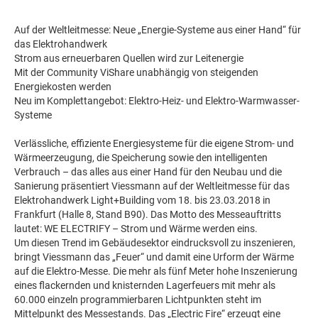
Auf der Weltleitmesse: Neue „Energie-Systeme aus einer Hand“ für
das Elektrohandwerk
Strom aus erneuerbaren Quellen wird zur Leitenergie
Mit der Community ViShare unabhängig von steigenden
Energiekosten werden
Neu im Komplettangebot: Elektro-Heiz- und Elektro-Warmwasser-
Systeme
Verlässliche, effiziente Energiesysteme für die eigene Strom- und
Wärmeerzeugung, die Speicherung sowie den intelligenten
Verbrauch – das alles aus einer Hand für den Neubau und die
Sanierung präsentiert Viessmann auf der Weltleitmesse für das
Elektrohandwerk Light+Building vom 18. bis 23.03.2018 in
Frankfurt (Halle 8, Stand B90). Das Motto des Messeauftritts
lautet: WE ELECTRIFY – Strom und Wärme werden eins.
Um diesen Trend im Gebäudesektor eindrucksvoll zu inszenieren,
bringt Viessmann das „Feuer“ und damit eine Urform der Wärme
auf die Elektro-Messe. Die mehr als fünf Meter hohe Inszenierung
eines flackernden und knisternden Lagerfeuers mit mehr als
60.000 einzeln programmierbaren Lichtpunkten steht im
Mittelpunkt des Messestands. Das „Electric Fire“ erzeugt eine