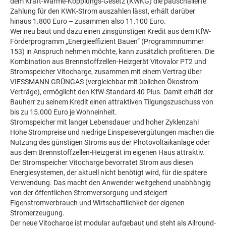
dem Kraft-Wärme-Kopplungs-Gesetz (KWKG) die pauschalierte
Zahlung für den KWK-Strom auszahlen lässt, erhält darüber
hinaus 1.800 Euro – zusammen also 11.100 Euro.
Wer neu baut und dazu einen zinsgünstigen Kredit aus dem KfW-
Förderprogramm „Energieeffizient Bauen“ (Programmnummer
153) in Anspruch nehmen möchte, kann zusätzlich profitieren. Die
Kombination aus Brennstoffzellen-Heizgerät Vitovalor PT2 und
Stromspeicher Vitocharge, zusammen mit einem Vertrag über
VIESSMANN GRÜNGAS (vergleichbar mit üblichen Ökostrom-
Verträge), ermöglicht den KfW-Standard 40 Plus. Damit erhält der
Bauherr zu seinem Kredit einen attraktiven Tilgungszuschuss von
bis zu 15.000 Euro je Wohneinheit.
Stromspeicher mit langer Lebensdauer und hoher Zyklenzahl
Hohe Strompreise und niedrige Einspeisevergütungen machen die
Nutzung des günstigen Stroms aus der Photovoltaikanlage oder
aus dem Brennstoffzellen-Heizgerät im eigenen Haus attraktiv.
Der Stromspeicher Vitocharge bevorratet Strom aus diesen
Energiesystemen, der aktuell nicht benötigt wird, für die spätere
Verwendung. Das macht den Anwender weitgehend unabhängig
von der öffentlichen Stromversorgung und steigert
Eigenstromverbrauch und Wirtschaftlichkeit der eigenen
Stromerzeugung.
Der neue Vitocharge ist modular aufgebaut und steht als Allround-