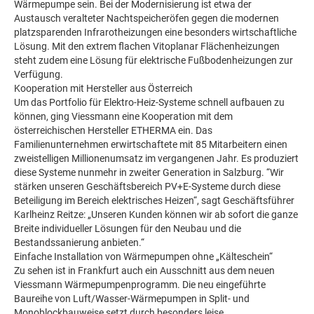
Wärmepumpe sein. Bei der Modernisierung ist etwa der
Austausch veralteter Nachtspeicheröfen gegen die modernen
platzsparenden Infrarotheizungen eine besonders wirtschaftliche
Lösung. Mit den extrem flachen Vitoplanar Flächenheizungen
steht zudem eine Lösung für elektrische Fußbodenheizungen zur
Verfügung.
Kooperation mit Hersteller aus Österreich
Um das Portfolio für Elektro-Heiz-Systeme schnell aufbauen zu
können, ging Viessmann eine Kooperation mit dem
österreichischen Hersteller ETHERMA ein. Das
Familienunternehmen erwirtschaftete mit 85 Mitarbeitern einen
zweistelligen Millionenumsatz im vergangenen Jahr. Es produziert
diese Systeme nunmehr in zweiter Generation in Salzburg. “Wir
stärken unseren Geschäftsbereich PV+E-Systeme durch diese
Beteiligung im Bereich elektrisches Heizen“, sagt Geschäftsführer
Karlheinz Reitze: „Unseren Kunden können wir ab sofort die ganze
Breite individueller Lösungen für den Neubau und die
Bestandssanierung anbieten.“
Einfache Installation von Wärmepumpen ohne „Kälteschein“
Zu sehen ist in Frankfurt auch ein Ausschnitt aus dem neuen
Viessmann Wärmepumpenprogramm. Die neu eingeführte
Baureihe von Luft/Wasser-Wärmepumpen in Split- und
Monoblockbauweise setzt durch besonders leise