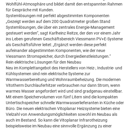
Wohlfühl-Atmosphäre und bildet damit den entspannten Rahmen
für Gespräche mit Kunden.
Systemlösungen mit perfekt abgestimmten Komponenten
„Gezeigt werden auf dem 200 Quadratmeter großen Stand
Systemlösungen, die über ein zentrales Energie-Management
gesteuert werden“, sagt Karlheinz Reitze, der den vor einem Jahr
ins Leben gerufenen Geschäftsbereich Viessmann PV+E-Systeme
als Geschäftsführer leitet: „Ergänzt werden diese perfekt
aufeinander abgestimmten Komponenten, wie der neue
Viessmann Stromspeicher, durch Energiedienstleistungen.“
Rein elektrische Lösungen für den Neubau
Neu im Komplettangebot des Herstellers von Heiz-, Industrie- und
Kühlsystemen sind rein elektrische Systeme zur
Warmwasserbereitung und Wohnraumbeheizung. Die modernen
Vitotherm Durchlauferhitzer verbrauchen nur dann Strom, wenn
warmes Wasser angefordert wird und sind gradgenau einstellbar.
Mit einem Speichervolumen von fünf Litern sind die kompakten
Untertischspeicher schnelle Warmwasserlieferanten in Küche oder
Büro. Die neuen elektrischen Vitoplanar Heizsysteme bieten eine
Vielzahl von Anwendungsmöglichkeiten sowohl im Neubau als
auch im Bestand. So kann die Vitoplanar Infrarotheizung
beispielsweise im Neubau eine sinnvolle Ergänzung zu einer