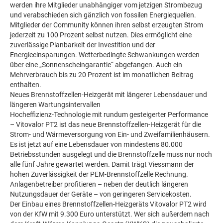
werden ihre Mitglieder unabhängiger vom jetzigen Strombezug
und verabschieden sich gänzlich von fossilen Energiequellen.
Mitglieder der Community können ihren selbst erzeugten Strom
jederzeit zu 100 Prozent selbst nutzen. Dies ermöglicht eine
zuverlässige Planbarkeit der Investition und der
Energieeinsparungen. Wetterbedingte Schwankungen werden
über eine „Sonnenscheingarantie“ abgefangen. Auch ein
Mehrverbrauch bis zu 20 Prozent ist im monatlichen Beitrag
enthalten.
Neues Brennstoffzellen-Heizgerät mit längerer Lebensdauer und
längeren Wartungsintervallen
Hocheffizienz-Technologie mit rundum gesteigerter Performance
– Vitovalor PT2 ist das neue Brennstoffzellen-Heizgerät für die
Strom- und Wärmeversorgung von Ein- und Zweifamilienhäusern.
Es ist jetzt auf eine Lebensdauer von mindestens 80.000
Betriebsstunden ausgelegt und die Brennstoffzelle muss nur noch
alle fünf Jahre gewartet werden. Damit trägt Viessmann der
hohen Zuverlässigkeit der PEM-Brennstoffzelle Rechnung.
Anlagenbetreiber profitieren – neben der deutlich längeren
Nutzungsdauer der Geräte – von geringeren Servicekosten.
Der Einbau eines Brennstoffzellen-Heizgeräts Vitovalor PT2 wird
von der KfW mit 9.300 Euro unterstützt. Wer sich außerdem nach