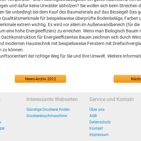
legen und dafür keine Urwälder abholzen? Sie wollen sich beim Streichen
en Sie unbedingt bei dem Kauf des Baumaterials auf das Biosiegel! Das 
e Qualitätsmerkmale für beispielsweise überprüfte Bodenbeläge, Farben 
Merkmale extrem wichtig. Es wird vor allem im Außenwandbereich (für die
um eine hohe Energieeffizienz zu erreichen. Wenn man Biologisch Bauen 
 Dachkonstruktion für Energieeffizientes Bauen zeichnen sich durch Wind
d modernen Haustechnik mit beispielsweise Fenstern mit Dreifachvergla
n zu können.
nftsorientiert der richtige Weg für Sie und Ihre Umwelt. Weitere Informat
News-Archiv 2012
Nächs
e
Interessante Webseiten
Service und Kontakt
Günstige Druckerei finden
Über uns
Druckereisuchmaschine
AGB
s
Datenschutz
zel
Kontakt
Impressum