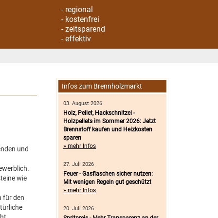
- regional
- kostenfrei
- zeitsparend
- effektiv
Infos zum Brennholzmarkt
03. August 2026
Holz, Pellet, Hackschnitzel -
Holzpellets im Sommer 2026: Jetzt
Brennstoff kaufen und Heizkosten
sparen
» mehr Infos
renden und
27. Juli 2026
ewerblich.
Feuer - Gasflaschen sicher nutzen:
teine wie
Mit wenigen Regeln gut geschützt
» mehr Infos
 für den
türliche
20. Juli 2026
ht.