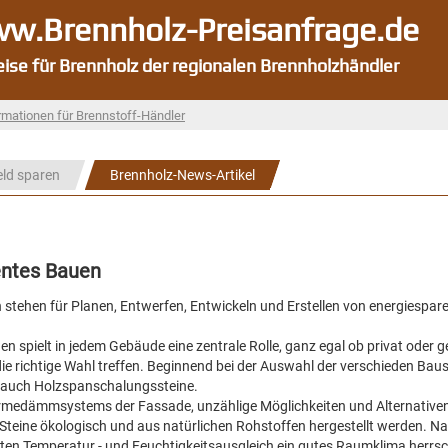
w.Brennholz-Preisanfrage.de
eise für Brennholz der regionalen Brennholzhändler
rmationen für Brennstoff-Händler
eld sparen
Brennholz-News-Artikel
ientes Bauen
n stehen für Planen, Entwerfen, Entwickeln und Erstellen von energiespa
 spielt in jedem Gebäude eine zentrale Rolle, ganz egal ob privat oder g
die richtige Wahl treffen. Beginnend bei der Auswahl der verschieden Baus
er auch Holzspanschalungssteine.
ärmedämmsystems der Fassade, unzählige Möglichkeiten und Alternativen
 Steine ökologisch und aus natürlichen Rohstoffen hergestellt werden. Na
uten Temperatur - und Feuchtigkeitsausgleich ein gutes Raumklima herrsc