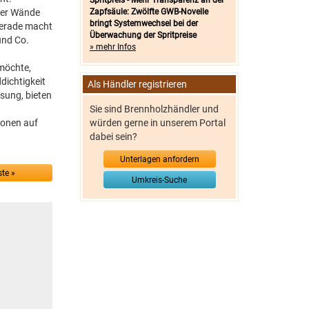
Spritpreis - Mehr Transparenz an der
 der Wände
Zapfsäule: Zwölfte GWB-Novelle
bringt Systemwechsel bei der
gerade macht
Überwachung der Spritpreise
und Co.
» mehr Infos
möchte,
dichtigkeit
Als Händler registrieren
sung, bieten
Sie sind Brennholzhändler und
ionen auf
würden gerne in unserem Portal
dabei sein?
Unterlagen anfordern
te »
Umkreis-Suche