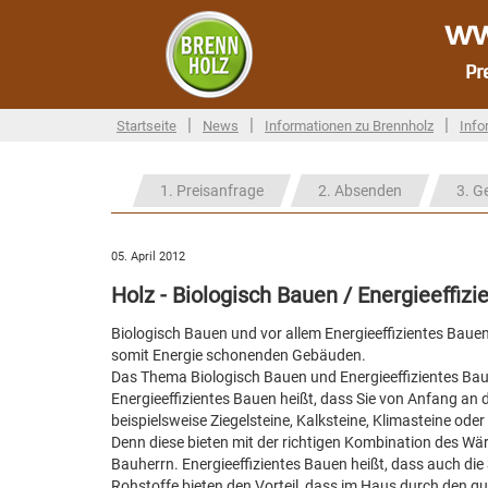
ww
Pr
|
|
|
Startseite
News
Informationen zu Brennholz
Info
1. Preisanfrage
2. Absenden
3. G
05. April 2012
Holz - Biologisch Bauen / Energieeffiz
Biologisch Bauen und vor allem Energieeffizientes Baue
somit Energie schonenden Gebäuden.
Das Thema Biologisch Bauen und Energieeffizientes Bauen
Energieeffizientes Bauen heißt, dass Sie von Anfang an 
beispielsweise Ziegelsteine, Kalksteine, Klimasteine od
Denn diese bieten mit der richtigen Kombination des W
Bauherrn. Energieeffizientes Bauen heißt, dass auch die
Rohstoffe bieten den Vorteil, dass im Haus durch den g