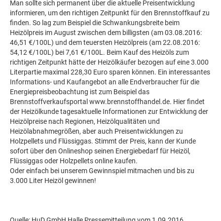
Man sollte sich permanent über die aktuelle Preisentwicklung
informieren, um den richtigen Zeitpunkt für den Brennstoffkauf zu
finden. So lag zum Beispiel die Schwankungsbreite beim
Heizölpreis im August zwischen dem billigsten (am 03.08.2016:
46,51 €/100L) und dem teuersten Heizölpreis (am 22.08.2016:
54,12 €/100L) bei 7,61 €/100L. Beim Kauf des Heizöls zum
richtigen Zeitpunkt hätte der Heizölkäufer bezogen auf eine 3.000
Literpartie maximal 228,30 Euro sparen können. Ein interessantes
Informations- und Kaufangebot an alle Endverbraucher für die
Energiepreisbeobachtung ist zum Beispiel das
Brennstoffverkaufsportal www.brennstoffhandel.de. Hier findet
der Heizölkunde tagesaktuelle Informationen zur Entwicklung der
Heizölpreise nach Regionen, Heizölqualitäten und
Heizölabnahmegrößen, aber auch Preisentwicklungen zu
Holzpellets und Flüssiggas. Stimmt der Preis, kann der Kunde
sofort über den Onlineshop seinen Energiebedarf für Heizöl,
Flüssiggas oder Holzpellets online kaufen.
Oder einfach bei unserem Gewinnspiel mitmachen und bis zu
3.000 Liter Heizöl gewinnen!
Quelle: HuD GmbH Halle,Pressemitteilung vom 1.09.2016