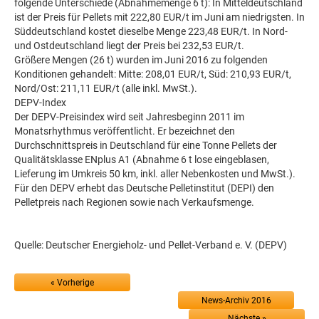
folgende Unterschiede (Abnahmemenge 6 t): In Mitteldeutschland
ist der Preis für Pellets mit 222,80 EUR/t im Juni am niedrigsten. In
Süddeutschland kostet dieselbe Menge 223,48 EUR/t. In Nord-
und Ostdeutschland liegt der Preis bei 232,53 EUR/t.
Größere Mengen (26 t) wurden im Juni 2016 zu folgenden
Konditionen gehandelt: Mitte: 208,01 EUR/t, Süd: 210,93 EUR/t,
Nord/Ost: 211,11 EUR/t (alle inkl. MwSt.).
DEPV-Index
Der DEPV-Preisindex wird seit Jahresbeginn 2011 im
Monatsrhythmus veröffentlicht. Er bezeichnet den
Durchschnittspreis in Deutschland für eine Tonne Pellets der
Qualitätsklasse ENplus A1 (Abnahme 6 t lose eingeblasen,
Lieferung im Umkreis 50 km, inkl. aller Nebenkosten und MwSt.).
Für den DEPV erhebt das Deutsche Pelletinstitut (DEPI) den
Pelletpreis nach Regionen sowie nach Verkaufsmenge.
Quelle: Deutscher Energieholz- und Pellet-Verband e. V. (DEPV)
« Vorherige
News-Archiv 2016
Nächste »