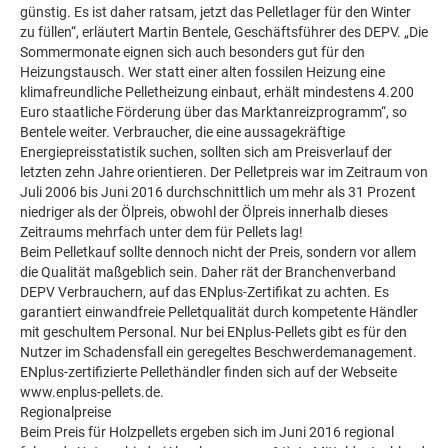
günstig. Es ist daher ratsam, jetzt das Pelletlager für den Winter
zu füllen“, erläutert Martin Bentele, Geschäftsführer des DEPV. „Die
Sommermonate eignen sich auch besonders gut für den
Heizungstausch. Wer statt einer alten fossilen Heizung eine
klimafreundliche Pelletheizung einbaut, erhält mindestens 4.200
Euro staatliche Förderung über das Marktanreizprogramm“, so
Bentele weiter. Verbraucher, die eine aussagekräftige
Energiepreisstatistik suchen, sollten sich am Preisverlauf der
letzten zehn Jahre orientieren. Der Pelletpreis war im Zeitraum von
Juli 2006 bis Juni 2016 durchschnittlich um mehr als 31 Prozent
niedriger als der Ölpreis, obwohl der Ölpreis innerhalb dieses
Zeitraums mehrfach unter dem für Pellets lag!
Beim Pelletkauf sollte dennoch nicht der Preis, sondern vor allem
die Qualität maßgeblich sein. Daher rät der Branchenverband
DEPV Verbrauchern, auf das ENplus-Zertifikat zu achten. Es
garantiert einwandfreie Pelletqualität durch kompetente Händler
mit geschultem Personal. Nur bei ENplus-Pellets gibt es für den
Nutzer im Schadensfall ein geregeltes Beschwerdemanagement.
ENplus-zertifizierte Pellethändler finden sich auf der Webseite
www.enplus-pellets.de.
Regionalpreise
Beim Preis für Holzpellets ergeben sich im Juni 2016 regional