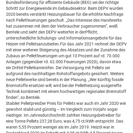
Bundesförderung für effiziente Gebäude (BEG) sei der richtige
Schritt zur Energiewende im Gebäudesektor. Beim DEPV wurden
2020 bereits verstärkt Heizungsbauer für die erhöhte Nachfrage
nach Pelletfeuerungen geschult. „Das Interesse des Handwerks
hat zusammen mit dem der Verbraucher zugenommen“, weiß
Bentele und sieht den DEPV weiterhin in derPflicht,
unterschiedliche Schulungs- und Informationsangebote für das
Heizen mit Pelletsanzubieten.Für das Jahr 2021 rechnet der DEPV
mit einer weiteren Steigerung des Absatzes und der Zunahme des
Zubaus an Pelletfeuerungen um gut 10 Prozent auf rd. 70.000
Anlagen (gegenüber rd. 62.000 Feuerungen 2020), davon etwa
ein Drittel Pelletkaminöfen. Die Versorgung mit Pellets sei
aufgrund des nachhaltigen Rohstoffangebots gesichert. Weitere
neue Pelletwerke sind bereits in der Planung. „Wer künftig fossile
Brennstoffe ersetzen will, wird bei der Pelletheizung ausgereifte
Technik kombiniert mit einem hochwertigen regionalen Brennstoff
finden“, so Bentele.
Stabiler PelletpreisDer Preis für Pellets war auch im Jahr 2020 wie
gewohnt stabil und günstig – im Vergleich zum Vorjahr sogar
niedriger. Im Jahresdurchschnitt zahlten Heizungsbetreiber für
eine Tonne Pellets 237,28 Euro, was 4,75 ct/kWh entspricht. Das
waren 5,55 Prozent weniger als im Jahr 2019. Heizöl war in