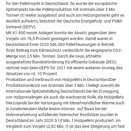
für den Pelletmarkt in Deutschland. So wurde der europäische
Spitzenplatz bei der Pelletproduktion mit erstmals über 3 Mio.
Tonnen (t) weiter ausgebaut und auch am Heizungsmarkt geht es
deutlich aufwärts, berichtet der Deutsche Energieholz- und Pellet-
Verband (DEPV).
Mit 61.850 neuen Anlagen konnte der Absatz gegenüber dem
Vorjahr um 78,5 Prozent gesteigert werden. Damit waren in
Deutschland Ende 2020 546.000 Pelletfeuerungen in Betrieb.
Ihren Beitrag zum Klimaschutz verdeutlicht die eingesparte CO2-
Menge von 3,5 Mio. Tonnen. Durch die neue, attraktiv
ausgestattete Bundesförderung für effiziente Gebäude (BEG)
rechnet man beim DEPV für 2021 mit einem weiteren Anstieg des
Absatzes von rd. 10 Prozent.
Produktion und Verbrauch von Holzpellets in DeutschlandDer
Produktionsrekord von erstmals über 3 Mio. t belegt sowohl die
internationale Spitzenstellung Deutschlands bei der Erzeugung
von Holzpresslingen als auch die wachsende Rolle, die Holzpellets
hierzulande bei der Versorgung mit klimafreundlicher Wärme auch
in zunehmendem Maße leisten können. Auf Basis bei der
Holzverarbeitung anfallender heimischer Resthölzer wurden in
Deutschland im Jahr 2020 3,10 Mio. t Holzpellets produziert. Im
Vergleich zum Vorjahr (2,82 Mio. t) ist das eine Steigerung um fast