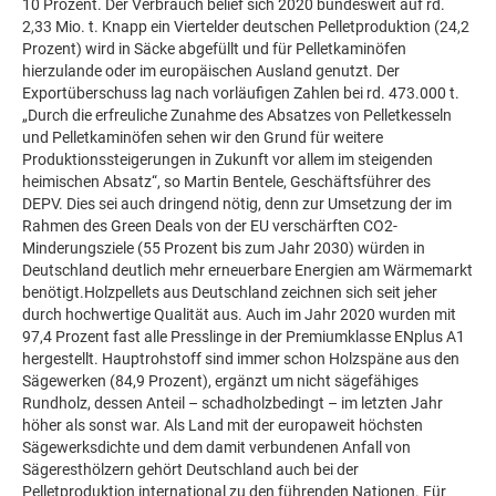
10 Prozent. Der Verbrauch belief sich 2020 bundesweit auf rd.
2,33 Mio. t. Knapp ein Viertelder deutschen Pelletproduktion (24,2
Prozent) wird in Säcke abgefüllt und für Pelletkaminöfen
hierzulande oder im europäischen Ausland genutzt. Der
Exportüberschuss lag nach vorläufigen Zahlen bei rd. 473.000 t.
„Durch die erfreuliche Zunahme des Absatzes von Pelletkesseln
und Pelletkaminöfen sehen wir den Grund für weitere
Produktionssteigerungen in Zukunft vor allem im steigenden
heimischen Absatz“, so Martin Bentele, Geschäftsführer des
DEPV. Dies sei auch dringend nötig, denn zur Umsetzung der im
Rahmen des Green Deals von der EU verschärften CO2-
Minderungsziele (55 Prozent bis zum Jahr 2030) würden in
Deutschland deutlich mehr erneuerbare Energien am Wärmemarkt
benötigt.Holzpellets aus Deutschland zeichnen sich seit jeher
durch hochwertige Qualität aus. Auch im Jahr 2020 wurden mit
97,4 Prozent fast alle Presslinge in der Premiumklasse ENplus A1
hergestellt. Hauptrohstoff sind immer schon Holzspäne aus den
Sägewerken (84,9 Prozent), ergänzt um nicht sägefähiges
Rundholz, dessen Anteil – schadholzbedingt – im letzten Jahr
höher als sonst war. Als Land mit der europaweit höchsten
Sägewerksdichte und dem damit verbundenen Anfall von
Sägeresthölzern gehört Deutschland auch bei der
Pelletproduktion international zu den führenden Nationen. Für