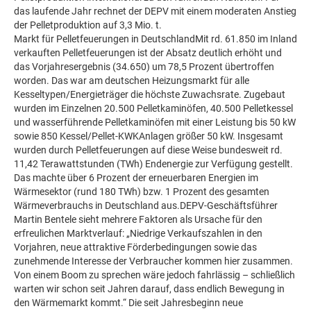
das laufende Jahr rechnet der DEPV mit einem moderaten Anstieg
der Pelletproduktion auf 3,3 Mio. t.
Markt für Pelletfeuerungen in DeutschlandMit rd. 61.850 im Inland
verkauften Pelletfeuerungen ist der Absatz deutlich erhöht und
das Vorjahresergebnis (34.650) um 78,5 Prozent übertroffen
worden. Das war am deutschen Heizungsmarkt für alle
Kesseltypen/Energieträger die höchste Zuwachsrate. Zugebaut
wurden im Einzelnen 20.500 Pelletkaminöfen, 40.500 Pelletkessel
und wasserführende Pelletkaminöfen mit einer Leistung bis 50 kW
sowie 850 Kessel/Pellet-KWKAnlagen größer 50 kW. Insgesamt
wurden durch Pelletfeuerungen auf diese Weise bundesweit rd.
11,42 Terawattstunden (TWh) Endenergie zur Verfügung gestellt.
Das machte über 6 Prozent der erneuerbaren Energien im
Wärmesektor (rund 180 TWh) bzw. 1 Prozent des gesamten
Wärmeverbrauchs in Deutschland aus.DEPV-Geschäftsführer
Martin Bentele sieht mehrere Faktoren als Ursache für den
erfreulichen Marktverlauf: „Niedrige Verkaufszahlen in den
Vorjahren, neue attraktive Förderbedingungen sowie das
zunehmende Interesse der Verbraucher kommen hier zusammen.
Von einem Boom zu sprechen wäre jedoch fahrlässig – schließlich
warten wir schon seit Jahren darauf, dass endlich Bewegung in
den Wärmemarkt kommt.“ Die seit Jahresbeginn neue