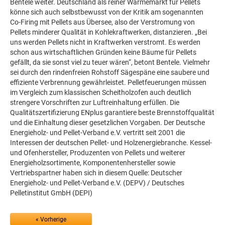
Bentele weiter. Deutschland als reiner Wärmemarkt für Pellets
könne sich auch selbstbewusst von der Kritik am sogenannten
Co-Firing mit Pellets aus Übersee, also der Verstromung von
Pellets minderer Qualität in Kohlekraftwerken, distanzieren. „Bei
uns werden Pellets nicht in Kraftwerken verstromt. Es werden
schon aus wirtschaftlichen Gründen keine Bäume für Pellets
gefällt, da sie sonst viel zu teuer wären“, betont Bentele. Vielmehr
sei durch den rindenfreien Rohstoff Sägespäne eine saubere und
effiziente Verbrennung gewährleistet. Pelletfeuerungen müssen
im Vergleich zum klassischen Scheitholzofen auch deutlich
strengere Vorschriften zur Luftreinhaltung erfüllen. Die
Qualitätszertifizierung ENplus garantiere beste Brennstoffqualität
und die Einhaltung dieser gesetzlichen Vorgaben. Der Deutsche
Energieholz- und Pellet-Verband e.V. vertritt seit 2001 die
Interessen der deutschen Pellet- und Holzenergiebranche. Kessel-
und Ofenhersteller, Produzenten von Pellets und weiterer
Energieholzsortimente, Komponentenhersteller sowie
Vertriebspartner haben sich in diesem Quelle: Deutscher
Energieholz- und Pellet-Verband e.V. (DEPV) / Deutsches
Pelletinstitut GmbH (DEPI)
« Vorherige