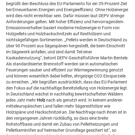
begrüßt den Beschluss des EU-Parlaments für ein 35-Prozent-Ziel
bei Erneuerbaren Energien und Energieeffizienz. Ohne Holzenergie
wird dies nicht erreichbar sein. Dafür müssen laut DEPV strenge
Anforderungen gelten. Mit hoher Effizienz und hervorragendem
Emissionsverhalten basiert moderne Holzenergie in Form von
Holzpellets und Holzhackschnitzeln auf Resthölzern und
nichtsägefähigen Sortimenten. „Pellets werden in Deutschland zu
über 90 Prozent aus Sägespänen hergestellt, die beim Einschnitt
im Sägewerk anfallen, und sind damit Teil einer
Kaskadennutzung“, betont DEPV-Geschäftsführer Martin Bentele.
Als standardisierter Brennstoff werden sie in automatischen
Feuerungen sauber und effizient zur Wärmegewinnung genutzt
und können wesentlich dabei helfen, ehrgeizige CO2-Einsparziele
zu erreichen. „Wir begrüßen ausdrücklich, dass das EU-Parlament
den Fokus auf die nachhaltige Bereitstellung von Holzenergie legt.
In Deutschland wächst in nachhaltig bewirtschafteten Wäldern
jedes Jahr mehr
Holz
nach als genutzt wird. In keinem anderen
mitteleuropäischen Land fallen mehr Sägeresthölzer wie
Holzspäne und Hackschnitzel an. Die Nachfrage nach ihnen ist in
den vergangenen Jahren rückläufig, so dass eine breite
Rohstoffbasis und damit ein Zubau von Pelletheizungen und
Pelletkaminöfen auf heimischer Grundlage gesichert ist“, so