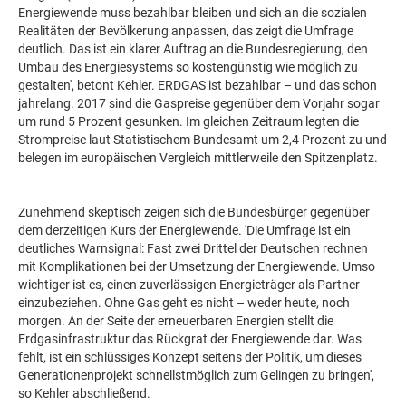
Energiewende muss bezahlbar bleiben und sich an die sozialen
Realitäten der Bevölkerung anpassen, das zeigt die Umfrage
deutlich. Das ist ein klarer Auftrag an die Bundesregierung, den
Umbau des Energiesystems so kostengünstig wie möglich zu
gestalten', betont Kehler. ERDGAS ist bezahlbar – und das schon
jahrelang. 2017 sind die Gaspreise gegenüber dem Vorjahr sogar
um rund 5 Prozent gesunken. Im gleichen Zeitraum legten die
Strompreise laut Statistischem Bundesamt um 2,4 Prozent zu und
belegen im europäischen Vergleich mittlerweile den Spitzenplatz.
Zunehmend skeptisch zeigen sich die Bundesbürger gegenüber
dem derzeitigen Kurs der Energiewende. 'Die Umfrage ist ein
deutliches Warnsignal: Fast zwei Drittel der Deutschen rechnen
mit Komplikationen bei der Umsetzung der Energiewende. Umso
wichtiger ist es, einen zuverlässigen Energieträger als Partner
einzubeziehen. Ohne Gas geht es nicht – weder heute, noch
morgen. An der Seite der erneuerbaren Energien stellt die
Erdgasinfrastruktur das Rückgrat der Energiewende dar. Was
fehlt, ist ein schlüssiges Konzept seitens der Politik, um dieses
Generationenprojekt schnellstmöglich zum Gelingen zu bringen',
so Kehler abschließend.