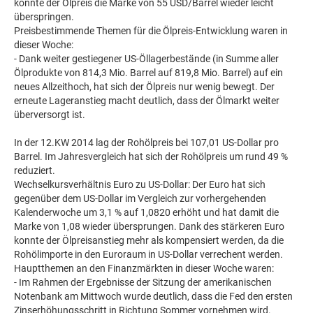
konnte der Ölpreis die Marke von 55 USD/Barrel wieder leicht
überspringen.
Preisbestimmende Themen für die Ölpreis-Entwicklung waren in
dieser Woche:
- Dank weiter gestiegener US-Öllagerbestände (in Summe aller
Ölprodukte von 814,3 Mio. Barrel auf 819,8 Mio. Barrel) auf ein
neues Allzeithoch, hat sich der Ölpreis nur wenig bewegt. Der
erneute Lageranstieg macht deutlich, dass der Ölmarkt weiter
überversorgt ist.
In der 12.KW 2014 lag der Rohölpreis bei 107,01 US-Dollar pro
Barrel. Im Jahresvergleich hat sich der Rohölpreis um rund 49 %
reduziert.
Wechselkursverhältnis Euro zu US-Dollar: Der Euro hat sich
gegenüber dem US-Dollar im Vergleich zur vorhergehenden
Kalenderwoche um 3,1 % auf 1,0820 erhöht und hat damit die
Marke von 1,08 wieder übersprungen. Dank des stärkeren Euro
konnte der Ölpreisanstieg mehr als kompensiert werden, da die
Rohölimporte in den Euroraum in US-Dollar verrechent werden.
Hauptthemen an den Finanzmärkten in dieser Woche waren:
- Im Rahmen der Ergebnisse der Sitzung der amerikanischen
Notenbank am Mittwoch wurde deutlich, dass die Fed den ersten
Zinserhöhungsschritt in Richtung Sommer vornehmen wird.