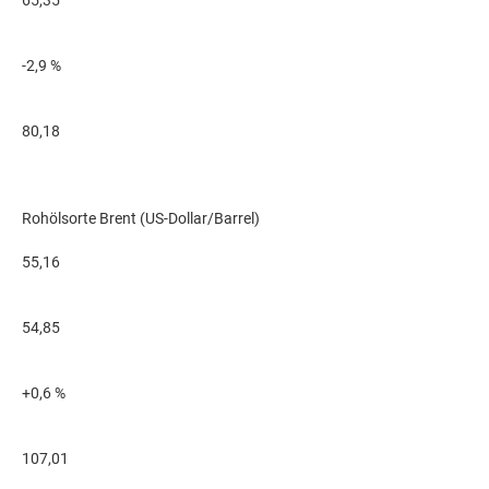
65,35
-2,9 %
80,18
Rohölsorte Brent (US-Dollar/Barrel)
55,16
54,85
+0,6 %
107,01