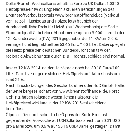
Dollar/Barrel - Wechselkursverhältnis Euro zu US-Dollar: 1,0820
Heizölpreise-Entwicklung: Nach aktuellen Berechnungen des
Brennstoffverkaufsportals www.brennstoffhandel.de (Verkauf
von Heizöl, Flüssiggas und Holzpellets) hat sich der
durchschnittliche Preis für Heizöl (auf Wochenbasis) der Sorte
Standardqualität bei einer Abnahmemenge von 3.000 Litern in der
12. Kalenderwoche (KW) 2015 gegenüber der 11.KW um 2,9 %
verringert und liegt aktuell bei 63,46 Euro/100 Liter. Dabei spiegeln
die Heizölpreise den deutschen Bundesdurchschnitt wider,
regionale Abweichungen durch z. B. Frachtzuschläge sind normal.
Im der 12.KW 2014 lag der Heizölpreis noch bei 80,18 Euro/100
Liter. Damit verringerte sich der Heizölpreis auf Jahresbasis um
rund 21 %.
Nach Einschätzungen des Geschäftsführers der HuD GmbH Halle,
der Betreibergesellschaft von www.brennstoffhandel.de, Horst
Gohling, haben folgende wesentlichen Faktoren die
Heizölpreisentwicklung in der 12.KW 2015 entscheidend
beeinflusst:
Ölpreise: Der durchschnittliche Ölpreis der Sorte Brent ist
gegenüber der Vorwoche auf US-Dollarbasis leicht um 0,31 USD
pro Barrel bzw. um 0,6 % auf 55,16 USD/Barrel gestiegen. Damit