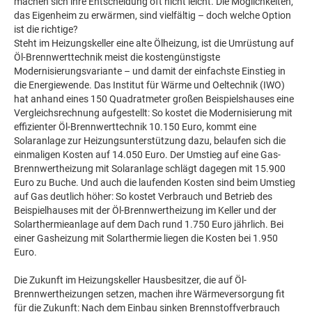
machen sich ihre Entscheidung oft nicht leicht. Die Möglichkeiten,
das Eigenheim zu erwärmen, sind vielfältig – doch welche Option
ist die richtige?
Steht im Heizungskeller eine alte Ölheizung, ist die Umrüstung auf
Öl-Brennwerttechnik meist die kostengünstigste
Modernisierungsvariante – und damit der einfachste Einstieg in
die Energiewende. Das Institut für Wärme und Oeltechnik (IWO)
hat anhand eines 150 Quadratmeter großen Beispielshauses eine
Vergleichsrechnung aufgestellt: So kostet die Modernisierung mit
effizienter Öl-Brennwerttechnik 10.150 Euro, kommt eine
Solaranlage zur Heizungsunterstützung dazu, belaufen sich die
einmaligen Kosten auf 14.050 Euro. Der Umstieg auf eine Gas-
Brennwertheizung mit Solaranlage schlägt dagegen mit 15.900
Euro zu Buche. Und auch die laufenden Kosten sind beim Umstieg
auf Gas deutlich höher: So kostet Verbrauch und Betrieb des
Beispielhauses mit der Öl-Brennwertheizung im Keller und der
Solarthermieanlage auf dem Dach rund 1.750 Euro jährlich. Bei
einer Gasheizung mit Solarthermie liegen die Kosten bei 1.950
Euro.
Die Zukunft im Heizungskeller Hausbesitzer, die auf Öl-
Brennwertheizungen setzen, machen ihre Wärmeversorgung fit
für die Zukunft: Nach dem Einbau sinken Brennstoffverbrauch