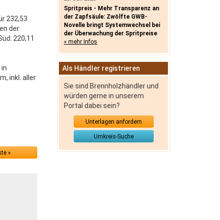
Spritpreis - Mehr Transparenz an
der Zapfsäule: Zwölfte GWB-
ür 232,53
Novelle bringt Systemwechsel bei
en der
der Überwachung der Spritpreise
Süd: 220,11
» mehr Infos
 in
Als Händler registrieren
 inkl. aller
Sie sind Brennholzhändler und
h
würden gerne in unserem
Portal dabei sein?
Unterlagen anfordern
Umkreis-Suche
te »