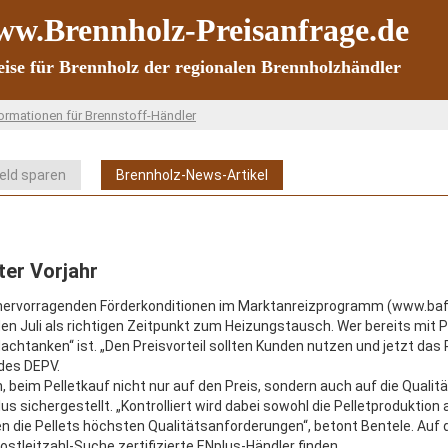
w.Brennholz-Preisanfrage.de
eise für Brennholz der regionalen Brennholzhändler
ormationen für Brennstoff-Händler
Geld sparen
Brennholz-News-Artikel
nter Vorjahr
r hervorragenden Förderkonditionen im Marktanreizprogramm (www.baf
n Juli als richtigen Zeitpunkt zum Heizungstausch. Wer bereits mit Pe
htanken“ ist. „Den Preisvorteil sollten Kunden nutzen und jetzt das P
 des DEPV.
beim Pelletkauf nicht nur auf den Preis, sondern auch auf die Qualitä
sichergestellt. „Kontrolliert wird dabei sowohl die Pelletproduktion 
 die Pellets höchsten Qualitätsanforderungen“, betont Bentele. Auf 
ostleitzahl-Suche zertifizierte ENplus-Händler finden.