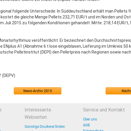
regional folgende Unterschiede: In Süddeutschland erhält man Pellets f
d kostet die gleiche Menge Pellets 232,71 EUR/t und im Norden und Ost
m Juli 2015 zu folgenden Konditionen gehandelt: Mitte: 218,14 EUR/t, 
Monatsrhythmus veröffentlicht. Er bezeichnet den Durchschnittspreis
e ENplus A1 (Abnahme 6 t lose eingeblasen, Lieferung im Umkreis 50 km,
tsche Pelletinstitut (DEPI) den Pelletpreis nach Regionen sowie nac
V. (DEPV)
News-Archiv 2015
Nächs
e
Interessante
Service und Kontakt
Webseiten
Über uns
AGB
Günstige Druckerei finden