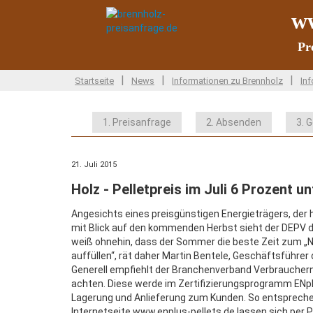
ww
Pr
|
|
|
Startseite
News
Informationen zu Brennholz
Inf
1. Preisanfrage
2. Absenden
3. 
21. Juli 2015
Holz - Pelletpreis im Juli 6 Prozent u
Angesichts eines preisgünstigen Energieträgers, de
mit Blick auf den kommenden Herbst sieht der DEPV de
weiß ohnehin, dass der Sommer die beste Zeit zum „Nac
auffüllen“, rät daher Martin Bentele, Geschäftsführer
Generell empfiehlt der Branchenverband Verbrauchern, 
achten. Diese werde im Zertifizierungsprogramm ENplus 
Lagerung und Anlieferung zum Kunden. So entsprechen
Internetseite www.enplus-pellets.de lassen sich per P