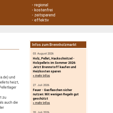
- regional
- kostenfrei
- zeitsparend
- effektiv
Infos zum Brennholzmarkt
03. August 2026
Holz, Pellet, Hackschnitzel -
Holzpellets im Sommer 2026:
Jetzt Brennstoff kaufen und
Heizkosten sparen
» mehr Infos
a.de) und
llets heizt,
27. Juli 2026
elletlager
Feuer - Gasflaschen sicher
nutzen: Mit wenigen Regeln gut
t zu
geschützt
als auch die
» mehr Infos
der
20. Juli 2026