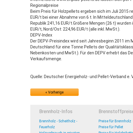
Regionalpreise
Beim Preis für Holzpellets ergeben sich im Juli 2015 
EUR/t bei einer Abnahme von 6 t. In Mitteldeutschlan
Republik 241,16 EUR/t.Größere Mengen (26 t) wurden i
EUR/t, Nord/Ost: 224,96 EUR/t (alle inkl. MwSt.).
DEPV-Index
Der DEPV-Preisindex wird seit Jahresbeginn 2011 im 
Deutschland für eine Tonne Pellets der Qualitätsklass
Nebenkosten und MwSt.). Für den DEPV erhebt das Deu
Verkaufsmenge.
Quelle: Deutscher Energieholz- und Pellet-Verband e. 
« Vorherige
Brennholz-Infos
Brennstoffpreis
Brennholz - Scheitholz -
Preise für Brennholz
Feuerholz
Preise für Pellet