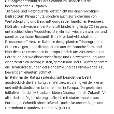
Hauptgeschäftsführer Lars Schmidt im Hinblick auf die
bevorstehenden Aufgaben.
'Die Säge- und Holzindustrie leistet nicht nur einen wichtigen
Beitrag zum Klimaschutz, sondern auch zur Sicherung von
Wertschöpfung und Beschäftigung in den ländlichen Regionen.
Holz
als nachwachsender Rohstoff bindet langfristig CO2 in ganz
unterschiedlichen Produkten, ist mehrfach wiederverwertbar und
somit ein zentraler Bestandteil der Kreislaufwirtschaft und
Ressourceneffizienz im Rahmen des geplanten Trioprogramms.
Studien zeigen, dass die Industrien aus der Branche Forst und
Holz
die CO2-Emissionen in Europa jährlich um 20% senken. Die
Förderung der Waldbewirtschaftung und Holzverwendung kann
einen zentralen Beitrag leisten, gemeinsam und zukunftsgerichtet
die Herausforderungen der Pandemie und des Klimawandels zu
bewältigen', erläutert Schmidt.
Im Rahmen der Ratspräsidentschaft begrüßt der DeSH
ausdrücklich die Stärkung der Wettbewerbsfähigkeit der kleinen
und mittelständischen Unternehmen in Europa. 'Die geplanten
Initiativen für den Mittelstand bieten Chancen für die Zukunft. Vor
allem bei der Digitalisierung hoffe ich mir starke Impulse aus
Europa', so Schmidt abschließend. Quelle: Deutscher Säge- und
Holzindustrie Bundesverband e.V. (DeSH)