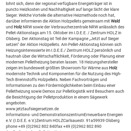
lohnt sich, denn der regional verfügbare Energieträger ist in
puncto Heizkosten und Nachhaltigkeit auf lange Sicht der klare
Sieger. Welche Vorteile die alternative Heizmethode noch hat,
darüber informieren die Aktion Holzpellets gemeinsam mit
Wald
und
Holz
NRW sowie der Verbraucherzentrale NRW anlässlich des
Pellet-Aktionstags am 15. Oktober im I.D.E.E. / Zentrum HOLZ in
Olsberg. Der Aktionstag ist Teil der Kampagne „Jetzt auf Sieger
setzen“ der Aktion Holzpellets. Am Pellet-Aktionstag können sich
Heizungsinteressierte im I.D.E.E./ Zentrum HOLZ persönlich und
hautnah über die Wirtschaftlichkeit, Förderung oder Planung einer
modernen Pelletheizung beraten lassen. 18 Heizungshersteller
zeigen im bundesweit größten Showroom für Wärme aus
Holz
modernste Technik und Komponenten für die Nutzung des High-
Tech Brennstoffs Holzpellets. Neben Fachvorträgen und
Informationen zu den Fördermöglichkeiten beim Einbau einer
Pelletheizung sowie Demos zur Pelletlogistik wird Besuchern auch
die Besichtigung der Pelletproduktion in einem Sägewerk
angeboten.
www.jetztaufsiegersetzen.de
Informations- und DemonstrationszentrumErneuerbare Energien
e.V. (I.D.E.E. e.V.)Zentrum HOLZCarlsauestr. 91a59939 Olsberg
phone +49 (0)2962 802 840fax +49 (0)2962 802 890