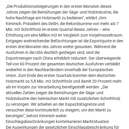
„Die Produktionssteigerungen in den ersten Monaten dieses
Jahres zeigen die Bemühungen der Säge- und Holzindustrie, die
hohe Nachfrage am Holzmarkt zu bedienen“, erklärt Jörn
Kimmich, Präsident des DeSH, die Rekordsumme von mehr als 7
Mio. m3 Schnittholz im ersten Quartal dieses Jahres – eine
Erhöhung um eine Million m3 im Vergleich zum Vorjahreszeitraum.
Entgegen weitreichender Befürchtungen ist die Exportquote in den
ersten drei Monaten des Jahres weiter gesunken. Während die
Ausfuhren in die USA deutlich gestiegen sind, sind die
Exportmengen nach China erheblich reduziert. Der überwiegende
Teil von 60 Prozent der gesamten deutschen Ausfuhren verbleibt
weiterhin in den Nachbarländern innerhalb der Europäischen
Union. Zum Ende des ersten Quartals konnten dem deutschen
Holzmarkt so 5,8 Mio. m3 Schnittholz und damit 20 Prozent mehr
als im Vorjahr zur Verarbeitung bereitgestellt werden. „Die
aktuellen Zahlen zeigen die Bemühungen der Säge- und
Holzindustrie den heimischen Markt mit zusätzlichen Schnittholz
zu versorgen. Wir arbeiten an der Kapazitätsgrenze und
versuchen diese kontinuierlich zu steigern, um den Markt zu
beruhigen“, betont Kimmich weiter.
Einschlagsbeschränkungen konterkarieren Marktsituation
Die Auswirkungen der gesetzlichen Einschlagsbeschränkung für