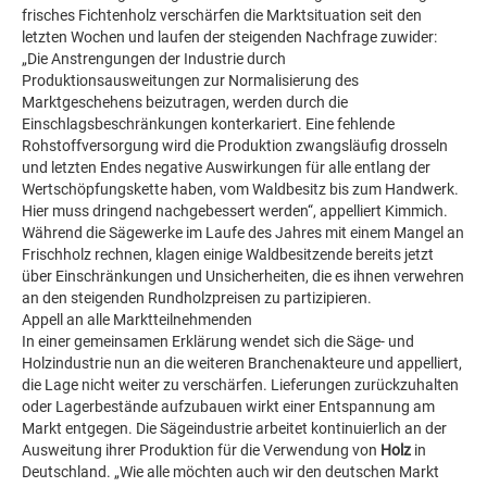
frisches Fichtenholz verschärfen die Marktsituation seit den
letzten Wochen und laufen der steigenden Nachfrage zuwider:
„Die Anstrengungen der Industrie durch
Produktionsausweitungen zur Normalisierung des
Marktgeschehens beizutragen, werden durch die
Einschlagsbeschränkungen konterkariert. Eine fehlende
Rohstoffversorgung wird die Produktion zwangsläufig drosseln
und letzten Endes negative Auswirkungen für alle entlang der
Wertschöpfungskette haben, vom Waldbesitz bis zum Handwerk.
Hier muss dringend nachgebessert werden“, appelliert Kimmich.
Während die Sägewerke im Laufe des Jahres mit einem Mangel an
Frischholz rechnen, klagen einige Waldbesitzende bereits jetzt
über Einschränkungen und Unsicherheiten, die es ihnen verwehren
an den steigenden Rundholzpreisen zu partizipieren.
Appell an alle Marktteilnehmenden
In einer gemeinsamen Erklärung wendet sich die Säge- und
Holzindustrie nun an die weiteren Branchenakteure und appelliert,
die Lage nicht weiter zu verschärfen. Lieferungen zurückzuhalten
oder Lagerbestände aufzubauen wirkt einer Entspannung am
Markt entgegen. Die Sägeindustrie arbeitet kontinuierlich an der
Ausweitung ihrer Produktion für die Verwendung von
Holz
in
Deutschland. „Wie alle möchten auch wir den deutschen Markt