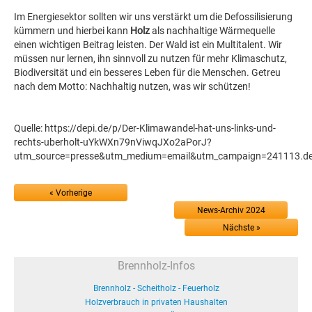
Im Energiesektor sollten wir uns verstärkt um die Defossilisierung
kümmern und hierbei kann
Holz
als nachhaltige Wärmequelle
einen wichtigen Beitrag leisten. Der Wald ist ein Multitalent. Wir
müssen nur lernen, ihn sinnvoll zu nutzen für mehr Klimaschutz,
Biodiversität und ein besseres Leben für die Menschen. Getreu
nach dem Motto: Nachhaltig nutzen, was wir schützen!
Quelle: https://depi.de/p/Der-Klimawandel-hat-uns-links-und-
rechts-uberholt-uYkWXn79nViwqJXo2aPorJ?
utm_source=presse&utm_medium=email&utm_campaign=241113.depi
« Vorherige
News-Archiv 2024
Nächste »
Brennholz-Infos
Brennholz - Scheitholz - Feuerholz
Holzverbrauch in privaten Haushalten