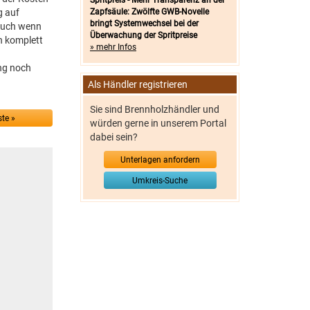
Spritpreis - Mehr Transparenz an der
g auf
Zapfsäule: Zwölfte GWB-Novelle
bringt Systemwechsel bei der
 Auch wenn
Überwachung der Spritpreise
n komplett
» mehr Infos
ung noch
Als Händler registrieren
Sie sind Brennholzhändler und
te »
würden gerne in unserem Portal
dabei sein?
Unterlagen anfordern
Umkreis-Suche