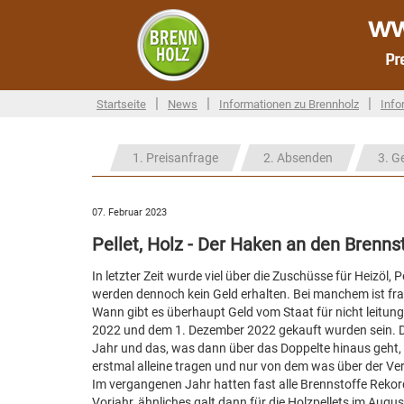
ww
Pr
|
|
|
Startseite
News
Informationen zu Brennholz
Info
1. Preisanfrage
2. Absenden
3. G
07. Februar 2023
Pellet, Holz - Der Haken an den Brenn
In letzter Zeit wurde viel über die Zuschüsse für Heizöl, 
werden dennoch kein Geld erhalten. Bei manchem ist frag
Wann gibt es überhaupt Geld vom Staat für nicht leitu
2022 und dem 1. Dezember 2022 gekauft wurden sein. Dab
Jahr und das, was dann über das Doppelte hinaus geht
erstmal alleine tragen und nur von dem was über der 
Im vergangenen Jahr hatten fast alle Brennstoffe Rekord
Vorjahr, ähnliches galt dann für die Holzpellets im Au