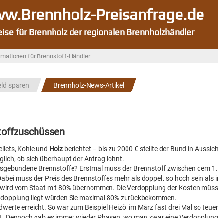
w.Brennholz-Preisanfrage.de
eise für Brennholz der regionalen Brennholzhändler
rmationen für Brennstoff-Händler
eld sparen
Brennholz-News-Artikel
stoffzuschüssen
Pellets, Kohle und
Holz
berichtet – bis zu 2000 € stellte der Bund in Aussich
lich, ob sich überhaupt der Antrag lohnt.
ngsgebundene Brennstoffe? Erstmal muss der Brennstoff zwischen dem 1
ei muss der Preis des Brennstoffes mehr als doppelt so hoch sein als i
, wird vom Staat mit 80% übernommen. Die Verdopplung der Kosten müsse
Verdopplung liegt würden Sie maximal 80% zurückbekommen.
werte erreicht. So war zum Beispiel Heizöl im März fast drei Mal so teuer
gust. Dennoch gab es immer wieder Phasen, wo man zwar eine Verdopplung