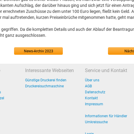
ikanten Aufschlag, der darüber hinaus ging und sich jetzt für einen Antra
der errechneten Zuschüsse zu dem unter 100 Euro liegen, fließt kein Geld.
mer mal auftretenden, kurzen Preiseinbrüche mitgenommen hatte, geht ma
rz gegriffen. Da die kompletten Details und auch der Ablauf der Beantrag
cht ganz ausgeschlossen.
News-Archiv 2023
Nächs
e
Interessante Webseiten
Service und Kontakt
Günstige Druckerei finden
Über uns
Druckereisuchmaschine
AGB
s
Datenschutz
zel
Kontakt
Impressum
Informationen für Händler
Umkreissuche