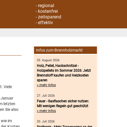
- regional
- kostenfrei
- zeitsparend
- effektiv
Infos zum Brennholzmarkt
03. August 2026
Holz, Pellet, Hackschnitzel -
Holzpellets im Sommer 2026: Jetzt
Brennstoff kaufen und Heizkosten
sparen
» mehr Infos
t. Viele
27. Juli 2026
. Januar
Feuer - Gasflaschen sicher nutzen:
m letzten
Mit wenigen Regeln gut geschützt
n Sie also
» mehr Infos
 wie im
20. Juli 2026
 der Kosten