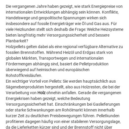
Die vergangenen Jahre haben gezeigt, wie stark Energiepreise von
internationalen Entwicklungen abhängig sein können. Konflikte,
Handelswege und geopolitische Spannungen wirken sich
insbesondere auf fossile Energieträger wie Öl und Gas aus. Für
viele Heizkunden stellt sich deshalb die Frage: Welche Heizsysteme
bieten langfristig mehr Versorgungssicherheit und bessere
Planbarkeit?
Holzpellets gelten dabei als eine regional verfügbare Alternative zu
fossilen Brennstoffen. Während Heizöl und Erdgas stark von
globalen Märkten, Transportwegen und internationalen
Fördermengen abhängig sind, basiert die Pelletproduktion
überwiegend auf heimischen und europäischen
Rohstoffkreisläufen.
Ein wichtiger Vorteil von Pellets: Sie werden hauptsächlich aus
Sägenebenprodukten hergestellt, also aus Holzresten, die bei der
Verarbeitung von
Holz
ohnehin anfallen. Gerade die vergangenen
Energiekrisen haben gezeigt, welche Bedeutung
Versorgungssicherheit hat. Einschränkungen bei Gaslieferungen
oder starke Schwankungen am Rohölmarkt können innerhalb
kurzer Zeit zu deutlichen Preisbewegungen führen. Pelletkunden
profitieren dagegen häufig von einer stabileren Versorgungslage,
da die Lieferketten kürzer sind und der Brennstoff nicht über