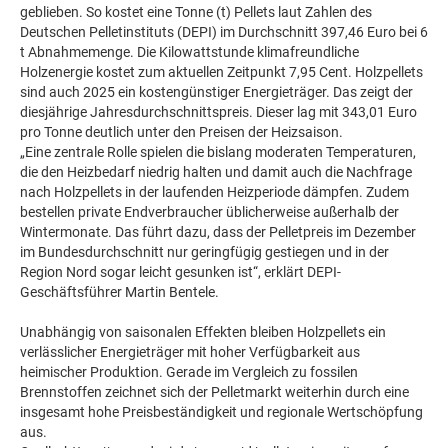
geblieben. So kostet eine Tonne (t) Pellets laut Zahlen des
Deutschen Pelletinstituts (DEPI) im Durchschnitt 397,46 Euro bei 6
t Abnahmemenge. Die Kilowattstunde klimafreundliche
Holzenergie kostet zum aktuellen Zeitpunkt 7,95 Cent. Holzpellets
sind auch 2025 ein kostengünstiger Energieträger. Das zeigt der
diesjährige Jahresdurchschnittspreis. Dieser lag mit 343,01 Euro
pro Tonne deutlich unter den Preisen der Heizsaison.
„Eine zentrale Rolle spielen die bislang moderaten Temperaturen,
die den Heizbedarf niedrig halten und damit auch die Nachfrage
nach Holzpellets in der laufenden Heizperiode dämpfen. Zudem
bestellen private Endverbraucher üblicherweise außerhalb der
Wintermonate. Das führt dazu, dass der Pelletpreis im Dezember
im Bundesdurchschnitt nur geringfügig gestiegen und in der
Region Nord sogar leicht gesunken ist“, erklärt DEPI-
Geschäftsführer Martin Bentele.
Unabhängig von saisonalen Effekten bleiben Holzpellets ein
verlässlicher Energieträger mit hoher Verfügbarkeit aus
heimischer Produktion. Gerade im Vergleich zu fossilen
Brennstoffen zeichnet sich der Pelletmarkt weiterhin durch eine
insgesamt hohe Preisbeständigkeit und regionale Wertschöpfung
aus.