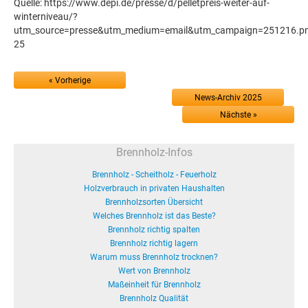
Quelle: https://www.depi.de/presse/d/pelletpreis-weiter-auf-
winterniveau/?
utm_source=presse&utm_medium=email&utm_campaign=251216.pm.p
25
« Vorherige
News-Archiv 2025
Nächste »
Brennholz-Infos
Brennholz - Scheitholz - Feuerholz
Holzverbrauch in privaten Haushalten
Brennholzsorten Übersicht
Welches Brennholz ist das Beste?
Brennholz richtig spalten
Brennholz richtig lagern
Warum muss Brennholz trocknen?
Wert von Brennholz
Maßeinheit für Brennholz
Brennholz Qualität