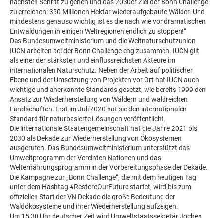
nächsten Schritt zu gehen und das 2030er Ziel der Bonn Challenge
zu erreichen: 350 Millionen Hektar wiederaufgebaute Wälder. Und
mindestens genauso wichtig ist es die nach wie vor dramatischen
Entwaldungen in einigen Weltregionen endlich zu stoppen!“
Das Bundesumweltministerium und die Weltnaturschutzunion
IUCN arbeiten bei der Bonn Challenge eng zusammen. IUCN gilt
als einer der stärksten und einflussreichsten Akteure im
internationalen Naturschutz. Neben der Arbeit auf politischer
Ebene und der Umsetzung von Projekten vor Ort hat IUCN auch
wichtige und anerkannte Standards gesetzt, wie bereits 1999 den
Ansatz zur Wiederherstellung von Wäldern und waldreichen
Landschaften. Erst im Juli 2020 hat sie den internationalen
Standard für naturbasierte Lösungen veröffentlicht.
Die internationale Staatengemeinschaft hat die Jahre 2021 bis
2030 als Dekade zur Wiederherstellung von Ökosystemen
ausgerufen. Das Bundesumweltministerium unterstützt das
Umweltprogramm der Vereinten Nationen und das
Welternährungsprogramm in der Vorbereitungsphase der Dekade.
Die Kampagne zur „Bonn Challenge“, die mit dem heutigen Tag
unter dem Hashtag #RestoreOurFuture startet, wird bis zum
offiziellen Start der VN Dekade die große Bedeutung der
Waldökosysteme und ihrer Wiederherstellung aufzeigen.
Um 15:30 Uhr deutscher Zeit wird Umweltstaatssekretär Jochen