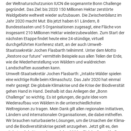
der Weltnaturschutzunion IUCN die sogenannte Bonn Challenge
gegründet. Das Ziel: bis 2020 150 Millionen Hektar zerstörte
Waldgebiete weltweit wieder aufzubauen. Die Zwischenbilanz im
Jahr 2020 macht Mut: Bis jetzt haben 61 Ländern, 8
Bundesstaaten und 5 Organisationen zugesagt, eine Fläche von
insgesamt 210 Millionen Hektar wiederzubewalden. Zum Start der
nächsten Etappe findet heute eine 24-stündige, virtuell
durchgeführten Konferenz statt, an der auch Umwelt-
Staatssekretär Jochen Flasbarth teilnimmt. Unter dem Motto
„Restore our future“ vermitteln Beispiele aus allen Teilen der Erde,
wie die Wiederherstellung von Wäldern und waldreichen
Landschaften aussehen kann.
Umwelt-Staatsekretär Jochen Flasbarth: „Intakte Wälder spielen
eine wichtige Rolle beim Klimaschutz. Das Jahr 2020 hat einmal
mehr gezeigt: Die globale Klimakrise und die Krise der Biodiversität
gehen Hand in Hand. Deshalb ist das Anliegen der „Bonn
Challenge“ so wichtig. Es ist gelungen, die gute Idee vom
Wiederaufbau von Wäldern in die unterschiedlichsten
Weltregionen zu tragen. Mein Dank gilt allen regionalen Initiativen,
Ländern und internationalen Organisationen, die dabei mithelfen.
Wir brauchen naturbasierte Lösungen, um die Ursachen der Klima-
und die Biodiversitätskrise gezielt anzugehen. Jetzt gilt es, den