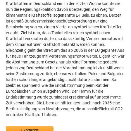
Kraftstoffen in Deutschland ein. In der letzten Woche konnte sie
nun die Regierungskoalition davon überzeugen, den Weg für
klimaneutrale Kraftstoffe, sogenannte E-Fuels, zu ebnen. Derzeit
ist gemäß Bundesimmissionsschutzverordnung nur eine
Beimischung von ca. einem Viertel an synthetischen Kraftstoffen
erlaubt. Ziel ist nun, dass Tankstellen reinen synthetischen
Kraftstoff verkaufen dürfen, so dass künftig Verbrennerautos mit
dem klimaneutralen Kraftstoff betankt werden können.
Gleichzeitig geht der Streit um das ab 2035 in der EU geplante Aus
für neue Fahrzeuge mit Verbrennungsmotor weiter. Eigentlich war
die Abstimmung zum Gesetz nur als reine Formsache gedacht,
jedoch zog Deutschland bei der Vorabstimmung letzten Mittwoch
seine Zustimmung zurück, ebenso wie Italien. Polen und Bulgarien
hatten schon länger angekündigt, nicht dafür zu stimmen. So
bleibt es spannend, wie die Endabstimmung beim Rat der
Europäischen Union ausgehen wird. Der Termin für die
Endabstimmung wurde zumindest erst einmal auf unbestimmte
Zeit verschoben. Die Liberalen hätten gern auch nach 2035 eine
Berücksichtigung von Neufahrzeugen, die ausschließlich mit CO2-
neutralem Kraftstoff fahren.
« Vorherige