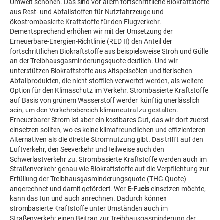
Umwelt schonen. Das sind vor allem fortschrittliche Biokraftstoffe
aus Rest- und Abfallstoffen für Nutzfahrzeuge und
ökostrombasierte Kraftstoffe für den Flugverkehr.
Dementsprechend erhöhen wir mit der Umsetzung der
Erneuerbare-Energien-Richtlinie (RED II) den Anteil der
fortschrittlichen Biokraftstoffe aus beispielsweise Stroh und Gülle
an der Treibhausgasminderungsquote deutlich. Und wir
unterstützen Biokraftstoffe aus Altspeiseölen und tierischen
Abfallprodukten, die nicht stofflich verwertet werden, als weitere
Option für den Klimaschutz im Verkehr. Strombasierte Kraftstoffe
auf Basis von grünem Wasserstoff werden künftig unerlässlich
sein, um den Verkehrsbereich klimaneutral zu gestalten.
Erneuerbarer Strom ist aber ein kostbares Gut, das wir dort zuerst
einsetzen sollten, wo es keine klimafreundlichen und effizienteren
Alternativen als die direkte Stromnutzung gibt. Das trifft auf den
Luftverkehr, den Seeverkehr und teilweise auch den
Schwerlastverkehr zu. Strombasierte Kraftstoffe werden auch im
Straßenverkehr genau wie Biokraftstoffe auf die Verpflichtung zur
Erfüllung der Treibhausgasminderungsquote (THG-Quote)
angerechnet und damit gefördert. Wer
E-Fuels
einsetzen möchte,
kann das tun und auch anrechnen. Dadurch können
strombasierte Kraftstoffe unter Umständen auch im
Straßenverkehr einen Beitrag zur Treibhausgasminderung der