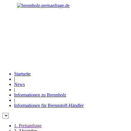
www.Brennholz-
Preisanfrage.de
Preise für Brennholz der regionalen Brennholzhändler
- regional
- kostenfrei
- zeitsparend
- effektiv
Startseite
|
News
|
Informationen zu Brennholz
|
Informationen für Brennstoff-Händler
1. Preisanfrage
2. Absenden