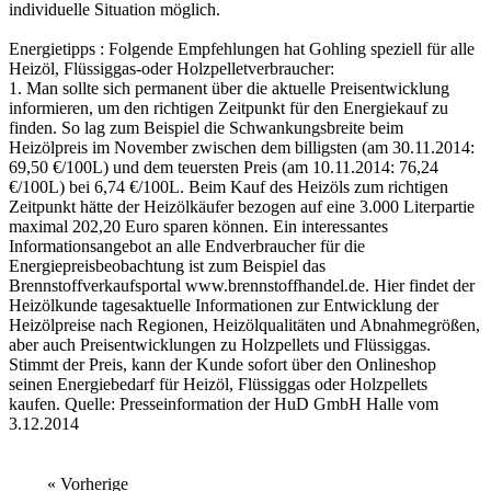
individuelle Situation möglich.
Energietipps : Folgende Empfehlungen hat Gohling speziell für alle
Heizöl, Flüssiggas-oder Holzpelletverbraucher:
1. Man sollte sich permanent über die aktuelle Preisentwicklung
informieren, um den richtigen Zeitpunkt für den Energiekauf zu
finden. So lag zum Beispiel die Schwankungsbreite beim
Heizölpreis im November zwischen dem billigsten (am 30.11.2014:
69,50 €/100L) und dem teuersten Preis (am 10.11.2014: 76,24
€/100L) bei 6,74 €/100L. Beim Kauf des Heizöls zum richtigen
Zeitpunkt hätte der Heizölkäufer bezogen auf eine 3.000 Literpartie
maximal 202,20 Euro sparen können. Ein interessantes
Informationsangebot an alle Endverbraucher für die
Energiepreisbeobachtung ist zum Beispiel das
Brennstoffverkaufsportal www.brennstoffhandel.de. Hier findet der
Heizölkunde tagesaktuelle Informationen zur Entwicklung der
Heizölpreise nach Regionen, Heizölqualitäten und Abnahmegrößen,
aber auch Preisentwicklungen zu Holzpellets und Flüssiggas.
Stimmt der Preis, kann der Kunde sofort über den Onlineshop
seinen Energiebedarf für Heizöl, Flüssiggas oder Holzpellets
kaufen. Quelle: Presseinformation der HuD GmbH Halle vom
3.12.2014
« Vorherige