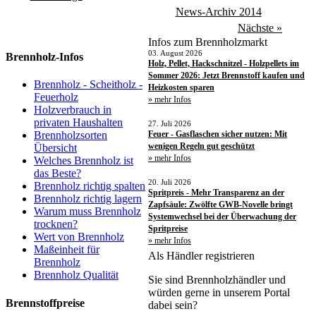
News-Archiv 2014
Nächste »
Infos zum Brennholzmarkt
03. August 2026
Brennholz-Infos
Holz, Pellet, Hackschnitzel - Holzpellets im
Sommer 2026: Jetzt Brennstoff kaufen und
Brennholz - Scheitholz -
Heizkosten sparen
Feuerholz
» mehr Infos
Holzverbrauch in
privaten Haushalten
27. Juli 2026
Feuer - Gasflaschen sicher nutzen: Mit
Brennholzsorten
wenigen Regeln gut geschützt
Übersicht
» mehr Infos
Welches Brennholz ist
das Beste?
20. Juli 2026
Brennholz richtig spalten
Spritpreis - Mehr Transparenz an der
Brennholz richtig lagern
Zapfsäule: Zwölfte GWB-Novelle bringt
Warum muss Brennholz
Systemwechsel bei der Überwachung der
trocknen?
Spritpreise
Wert von Brennholz
» mehr Infos
Maßeinheit für
Als Händler registrieren
Brennholz
Brennholz Qualität
Sie sind Brennholzhändler und
würden gerne in unserem Portal
Brennstoffpreise
dabei sein?