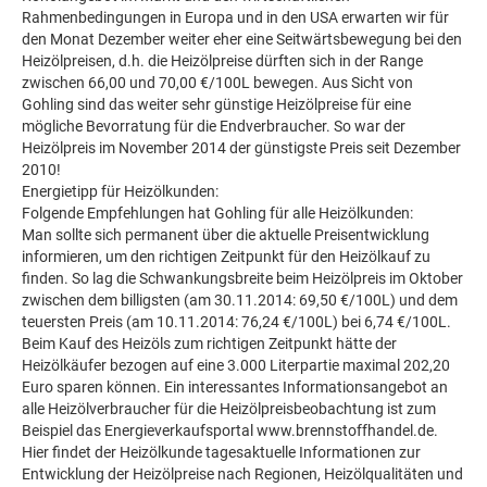
Rahmenbedingungen in Europa und in den USA erwarten wir für
den Monat Dezember weiter eher eine Seitwärtsbewegung bei den
Heizölpreisen, d.h. die Heizölpreise dürften sich in der Range
zwischen 66,00 und 70,00 €/100L bewegen. Aus Sicht von
Gohling sind das weiter sehr günstige Heizölpreise für eine
mögliche Bevorratung für die Endverbraucher. So war der
Heizölpreis im November 2014 der günstigste Preis seit Dezember
2010!
Energietipp für Heizölkunden:
Folgende Empfehlungen hat Gohling für alle Heizölkunden:
Man sollte sich permanent über die aktuelle Preisentwicklung
informieren, um den richtigen Zeitpunkt für den Heizölkauf zu
finden. So lag die Schwankungsbreite beim Heizölpreis im Oktober
zwischen dem billigsten (am 30.11.2014: 69,50 €/100L) und dem
teuersten Preis (am 10.11.2014: 76,24 €/100L) bei 6,74 €/100L.
Beim Kauf des Heizöls zum richtigen Zeitpunkt hätte der
Heizölkäufer bezogen auf eine 3.000 Literpartie maximal 202,20
Euro sparen können. Ein interessantes Informationsangebot an
alle Heizölverbraucher für die Heizölpreisbeobachtung ist zum
Beispiel das Energieverkaufsportal www.brennstoffhandel.de.
Hier findet der Heizölkunde tagesaktuelle Informationen zur
Entwicklung der Heizölpreise nach Regionen, Heizölqualitäten und