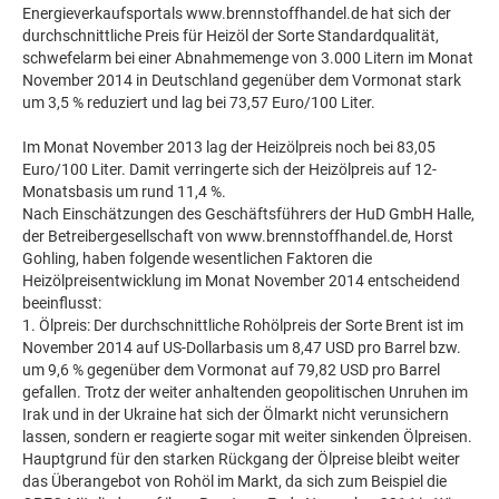
Energieverkaufsportals www.brennstoffhandel.de hat sich der
durchschnittliche Preis für Heizöl der Sorte Standardqualität,
schwefelarm bei einer Abnahmemenge von 3.000 Litern im Monat
November 2014 in Deutschland gegenüber dem Vormonat stark
um 3,5 % reduziert und lag bei 73,57 Euro/100 Liter.
Im Monat November 2013 lag der Heizölpreis noch bei 83,05
Euro/100 Liter. Damit verringerte sich der Heizölpreis auf 12-
Monatsbasis um rund 11,4 %.
Nach Einschätzungen des Geschäftsführers der HuD GmbH Halle,
der Betreibergesellschaft von www.brennstoffhandel.de, Horst
Gohling, haben folgende wesentlichen Faktoren die
Heizölpreisentwicklung im Monat November 2014 entscheidend
beeinflusst:
1. Ölpreis: Der durchschnittliche Rohölpreis der Sorte Brent ist im
November 2014 auf US-Dollarbasis um 8,47 USD pro Barrel bzw.
um 9,6 % gegenüber dem Vormonat auf 79,82 USD pro Barrel
gefallen. Trotz der weiter anhaltenden geopolitischen Unruhen im
Irak und in der Ukraine hat sich der Ölmarkt nicht verunsichern
lassen, sondern er reagierte sogar mit weiter sinkenden Ölpreisen.
Hauptgrund für den starken Rückgang der Ölpreise bleibt weiter
das Überangebot von Rohöl im Markt, da sich zum Beispiel die