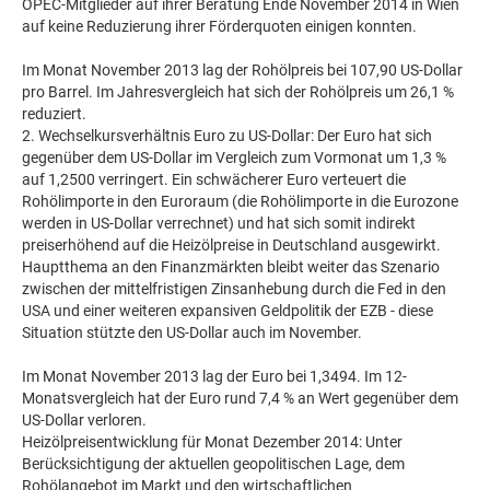
OPEC-Mitglieder auf ihrer Beratung Ende November 2014 in Wien
auf keine Reduzierung ihrer Förderquoten einigen konnten.
Im Monat November 2013 lag der Rohölpreis bei 107,90 US-Dollar
pro Barrel. Im Jahresvergleich hat sich der Rohölpreis um 26,1 %
reduziert.
2. Wechselkursverhältnis Euro zu US-Dollar: Der Euro hat sich
gegenüber dem US-Dollar im Vergleich zum Vormonat um 1,3 %
auf 1,2500 verringert. Ein schwächerer Euro verteuert die
Rohölimporte in den Euroraum (die Rohölimporte in die Eurozone
werden in US-Dollar verrechnet) und hat sich somit indirekt
preiserhöhend auf die Heizölpreise in Deutschland ausgewirkt.
Hauptthema an den Finanzmärkten bleibt weiter das Szenario
zwischen der mittelfristigen Zinsanhebung durch die Fed in den
USA und einer weiteren expansiven Geldpolitik der EZB - diese
Situation stützte den US-Dollar auch im November.
Im Monat November 2013 lag der Euro bei 1,3494. Im 12-
Monatsvergleich hat der Euro rund 7,4 % an Wert gegenüber dem
US-Dollar verloren.
Heizölpreisentwicklung für Monat Dezember 2014: Unter
Berücksichtigung der aktuellen geopolitischen Lage, dem
Rohölangebot im Markt und den wirtschaftlichen