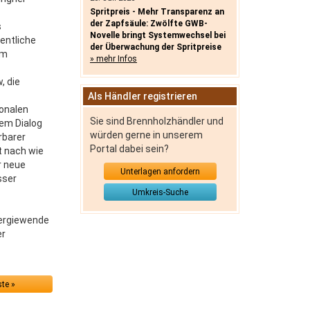
Spritpreis - Mehr Transparenz an
der Zapfsäule: Zwölfte GWB-
s
Novelle bringt Systemwechsel bei
entliche
der Überwachung der Spritpreise
em
» mehr Infos
, die
Als Händler registrieren
ionalen
Sie sind Brennholzhändler und
sem Dialog
würden gerne in unserem
rbarer
Portal dabei sein?
t nach wie
r neue
Unterlagen anfordern
sser
Umkreis-Suche
nergiewende
er
te »