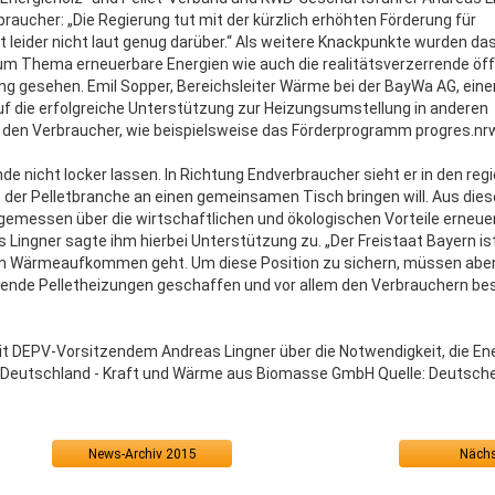
braucher: „Die Regierung tut mit der kürzlich erhöhten Förderung für
 leider nicht laut genug darüber.“ Als weitere Knackpunkte wurden da
m Thema erneuerbare Energien wie auch die realitätsverzerrende öff
gesehen. Emil Sopper, Bereichsleiter Wärme bei der BayWa AG, ein
uf die erfolgreiche Unterstützung zur Heizungsumstellung in anderen
 den Verbraucher, wie beispielsweise das Förderprogramm progres.nrw
nicht locker lassen. In Richtung Endverbraucher sieht er in den reg
t der Pelletbranche an einen gemeinsamen Tisch bringen will. Aus die
emessen über die wirtschaftlichen und ökologischen Vorteile erneue
Lingner sagte ihm hierbei Unterstützung zu. „Der Freistaat Bayern is
 am Wärmeaufkommen geht. Um diese Position zu sichern, müssen abe
ende Pelletheizungen geschaffen und vor allem den Verbrauchern be
it DEPV-Vorsitzendem Andreas Lingner über die Notwendigkeit, die E
Deutschland - Kraft und Wärme aus Biomasse GmbH Quelle: Deutsch
News-Archiv 2015
Nächs