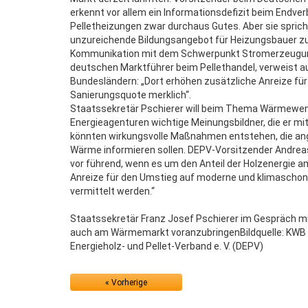
erkennt vor allem ein Informationsdefizit beim Endver
Pelletheizungen zwar durchaus Gutes. Aber sie spricht
unzureichende Bildungsangebot für Heizungsbauer zu
Kommunikation mit dem Schwerpunkt Stromerzeugung 
deutschen Marktführer beim Pellethandel, verweist a
Bundesländern: „Dort erhöhen zusätzliche Anreize für
Sanierungsquote merklich“.
Staatssekretär Pschierer will beim Thema Wärmewende 
Energieagenturen wichtige Meinungsbildner, die er mi
könnten wirkungsvolle Maßnahmen entstehen, die ang
Wärme informieren sollen. DEPV-Vorsitzender Andreas 
vor führend, wenn es um den Anteil der Holzenergie
Anreize für den Umstieg auf moderne und klimaschon
vermittelt werden.“
Staatssekretär Franz Josef Pschierer im Gespräch m
auch am Wärmemarkt voranzubringenBildquelle: KWB 
Energieholz- und Pellet-Verband e. V. (DEPV)
« Vorherige