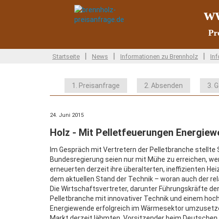
ww
Pr
|
|
|
Startseite
News
Informationen zu Brennholz
Inf
1. Preisanfrage
2. Absenden
3. 
24. Juni 2015
Holz - Mit Pelletfeuerungen Energi
Im Gespräch mit Vertretern der Pelletbranche stellte 
Bundesregierung seien nur mit Mühe zu erreichen, w
erneuerten derzeit ihre überalterten, ineffizienten 
dem aktuellen Stand der Technik – woran auch der relat
Die Wirtschaftsvertreter, darunter Führungskräfte de
Pelletbranche mit innovativer Technik und einem hoc
Energiewende erfolgreich im Wärmesektor umzusetzen
Markt derzeit lähmten. Vorsitzender beim Deutschen