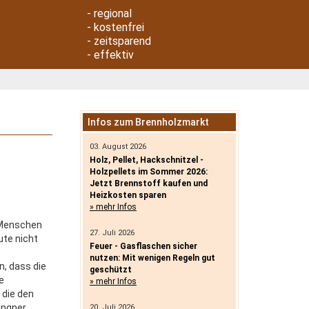
- regional
- kostenfrei
- zeitsparend
- effektiv
Infos zum Brennholzmarkt
03. August 2026
Holz, Pellet, Hackschnitzel -
Holzpellets im Sommer 2026:
Jetzt Brennstoff kaufen und
Heizkosten sparen
» mehr Infos
 Menschen
27. Juli 2026
ute nicht
Feuer - Gasflaschen sicher
nutzen: Mit wenigen Regeln gut
n, dass die
geschützt
e
» mehr Infos
 die den
ingner
20. Juli 2026