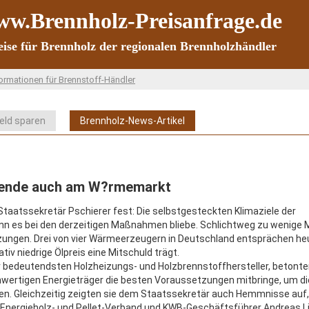
w.Brennholz-Preisanfrage.de
eise für Brennholz der regionalen Brennholzhändler
ormationen für Brennstoff-Händler
Geld sparen
Brennholz-News-Artikel
ewende auch am W?rmemarkt
Staatssekretär Pschierer fest: Die selbstgesteckten Klimaziele der
enn es bei den derzeitigen Maßnahmen bliebe. Schlichtweg zu wenige
Heizungen. Drei von vier Wärmeerzeugern in Deutschland entsprächen he
iv niedrige Ölpreis eine Mitschuld trägt.
r bedeutendsten Holzheizungs- und Holzbrennstoffhersteller, betonte
hwertigen Energieträger die besten Voraussetzungen mitbringe, um di
. Gleichzeitig zeigten sie dem Staatssekretär auch Hemmnisse auf,
 Energieholz- und Pellet-Verband und KWB-Geschäftsführer Andreas L