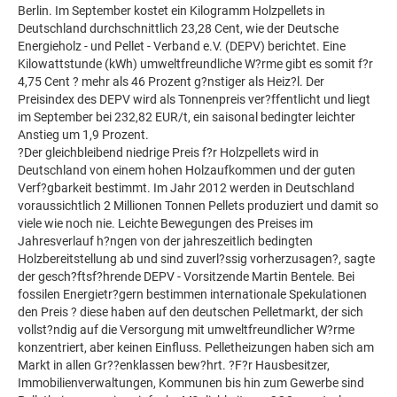
Berlin. Im September kostet ein Kilogramm Holzpellets in
Deutschland durchschnittlich 23,28 Cent, wie der Deutsche
Energieholz - und Pellet - Verband e.V. (DEPV) berichtet. Eine
Kilowattstunde (kWh) umweltfreundliche W?rme gibt es somit f?r
4,75 Cent ? mehr als 46 Prozent g?nstiger als Heiz?l. Der
Preisindex des DEPV wird als Tonnenpreis ver?ffentlicht und liegt
im September bei 232,82 EUR/t, ein saisonal bedingter leichter
Anstieg um 1,9 Prozent.
?Der gleichbleibend niedrige Preis f?r Holzpellets wird in
Deutschland von einem hohen Holzaufkommen und der guten
Verf?gbarkeit bestimmt. Im Jahr 2012 werden in Deutschland
voraussichtlich 2 Millionen Tonnen Pellets produziert und damit so
viele wie noch nie. Leichte Bewegungen des Preises im
Jahresverlauf h?ngen von der jahreszeitlich bedingten
Holzbereitstellung ab und sind zuverl?ssig vorherzusagen?, sagte
der gesch?ftsf?hrende DEPV - Vorsitzende Martin Bentele. Bei
fossilen Energietr?gern bestimmen internationale Spekulationen
den Preis ? diese haben auf den deutschen Pelletmarkt, der sich
vollst?ndig auf die Versorgung mit umweltfreundlicher W?rme
konzentriert, aber keinen Einfluss. Pelletheizungen haben sich am
Markt in allen Gr??enklassen bew?hrt. ?F?r Hausbesitzer,
Immobilienverwaltungen, Kommunen bis hin zum Gewerbe sind