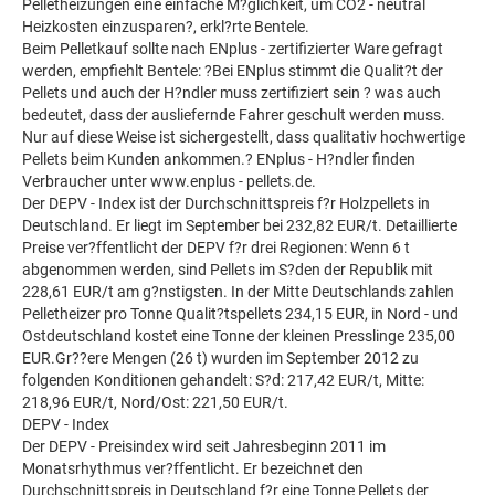
Pelletheizungen eine einfache M?glichkeit, um CO2 - neutral
Heizkosten einzusparen?, erkl?rte Bentele.
Beim Pelletkauf sollte nach ENplus - zertifizierter Ware gefragt
werden, empfiehlt Bentele: ?Bei ENplus stimmt die Qualit?t der
Pellets und auch der H?ndler muss zertifiziert sein ? was auch
bedeutet, dass der ausliefernde Fahrer geschult werden muss.
Nur auf diese Weise ist sichergestellt, dass qualitativ hochwertige
Pellets beim Kunden ankommen.? ENplus - H?ndler finden
Verbraucher unter www.enplus - pellets.de.
Der DEPV - Index ist der Durchschnittspreis f?r Holzpellets in
Deutschland. Er liegt im September bei 232,82 EUR/t. Detaillierte
Preise ver?ffentlicht der DEPV f?r drei Regionen: Wenn 6 t
abgenommen werden, sind Pellets im S?den der Republik mit
228,61 EUR/t am g?nstigsten. In der Mitte Deutschlands zahlen
Pelletheizer pro Tonne Qualit?tspellets 234,15 EUR, in Nord - und
Ostdeutschland kostet eine Tonne der kleinen Presslinge 235,00
EUR.Gr??ere Mengen (26 t) wurden im September 2012 zu
folgenden Konditionen gehandelt: S?d: 217,42 EUR/t, Mitte:
218,96 EUR/t, Nord/Ost: 221,50 EUR/t.
DEPV - Index
Der DEPV - Preisindex wird seit Jahresbeginn 2011 im
Monatsrhythmus ver?ffentlicht. Er bezeichnet den
Durchschnittspreis in Deutschland f?r eine Tonne Pellets der