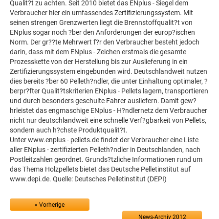
Qualit?t zu achten. Seit 2010 bietet das ENplus - Siegel dem
Verbraucher hier ein umfassendes Zertifizierungssystem. Mit
seinen strengen Grenzwerten liegt die Brennstoffqualit?t von
ENplus sogar noch ?ber den Anforderungen der europ?ischen
Norm. Der gr??te Mehrwert f?r den Verbraucher besteht jedoch
darin, dass mit dem ENplus - Zeichen erstmals die gesamte
Prozesskette von der Herstellung bis zur Auslieferung in ein
Zertifizierungssystem eingebunden wird. Deutschlandweit nutzen
dies bereits ?ber 60 Pelleth?ndler, die unter Einhaltung optimaler, ?
berpr?fter Qualit?tskriterien ENplus - Pellets lagern, transportieren
und durch besonders geschulte Fahrer ausliefern. Damit gew?
hrleistet das engmaschige ENplus - H?ndlernetz dem Verbraucher
nicht nur deutschlandweit eine schnelle Verf?gbarkeit von Pellets,
sondern auch h?chste Produktqualit?t.
Unter www.enplus - pellets.de findet der Verbraucher eine Liste
aller ENplus - zertifizierten Pelleth?ndler in Deutschlanden, nach
Postleitzahlen geordnet. Grunds?tzliche Informationen rund um
das Thema Holzpellets bietet das Deutsche Pelletinstitut auf
www.depi.de. Quelle: Deutsches Pelletinstitut (DEPI)
« Vorherige
News-Archiv 2012