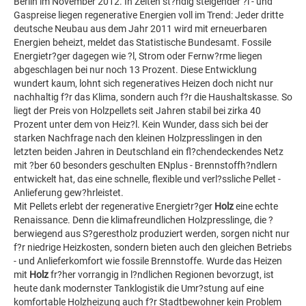
Berlin im November 2012. In Zeiten st?ndig steigender ?l - und
Gaspreise liegen regenerative Energien voll im Trend: Jeder dritte
deutsche Neubau aus dem Jahr 2011 wird mit erneuerbaren
Energien beheizt, meldet das Statistische Bundesamt. Fossile
Energietr?ger dagegen wie ?l, Strom oder Fernw?rme liegen
abgeschlagen bei nur noch 13 Prozent. Diese Entwicklung
wundert kaum, lohnt sich regeneratives Heizen doch nicht nur
nachhaltig f?r das Klima, sondern auch f?r die Haushaltskasse. So
liegt der Preis von Holzpellets seit Jahren stabil bei zirka 40
Prozent unter dem von Heiz?l. Kein Wunder, dass sich bei der
starken Nachfrage nach den kleinen Holzpresslingen in den
letzten beiden Jahren in Deutschland ein fl?chendeckendes Netz
mit ?ber 60 besonders geschulten ENplus - Brennstoffh?ndlern
entwickelt hat, das eine schnelle, flexible und verl?ssliche Pellet -
Anlieferung gew?hrleistet.
Mit Pellets erlebt der regenerative Energietr?ger
Holz
eine echte
Renaissance. Denn die klimafreundlichen Holzpresslinge, die ?
berwiegend aus S?gerestholz produziert werden, sorgen nicht nur
f?r niedrige Heizkosten, sondern bieten auch den gleichen Betriebs
- und Anlieferkomfort wie fossile Brennstoffe. Wurde das Heizen
mit
Holz
fr?her vorrangig in l?ndlichen Regionen bevorzugt, ist
heute dank modernster Tanklogistik die Umr?stung auf eine
komfortable Holzheizung auch f?r Stadtbewohner kein Problem