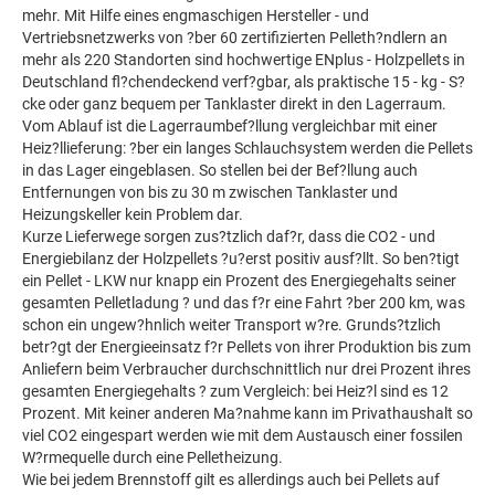
mehr. Mit Hilfe eines engmaschigen Hersteller - und
Vertriebsnetzwerks von ?ber 60 zertifizierten Pelleth?ndlern an
mehr als 220 Standorten sind hochwertige ENplus - Holzpellets in
Deutschland fl?chendeckend verf?gbar, als praktische 15 - kg - S?
cke oder ganz bequem per Tanklaster direkt in den Lagerraum.
Vom Ablauf ist die Lagerraumbef?llung vergleichbar mit einer
Heiz?llieferung: ?ber ein langes Schlauchsystem werden die Pellets
in das Lager eingeblasen. So stellen bei der Bef?llung auch
Entfernungen von bis zu 30 m zwischen Tanklaster und
Heizungskeller kein Problem dar.
Kurze Lieferwege sorgen zus?tzlich daf?r, dass die CO2 - und
Energiebilanz der Holzpellets ?u?erst positiv ausf?llt. So ben?tigt
ein Pellet - LKW nur knapp ein Prozent des Energiegehalts seiner
gesamten Pelletladung ? und das f?r eine Fahrt ?ber 200 km, was
schon ein ungew?hnlich weiter Transport w?re. Grunds?tzlich
betr?gt der Energieeinsatz f?r Pellets von ihrer Produktion bis zum
Anliefern beim Verbraucher durchschnittlich nur drei Prozent ihres
gesamten Energiegehalts ? zum Vergleich: bei Heiz?l sind es 12
Prozent. Mit keiner anderen Ma?nahme kann im Privathaushalt so
viel CO2 eingespart werden wie mit dem Austausch einer fossilen
W?rmequelle durch eine Pelletheizung.
Wie bei jedem Brennstoff gilt es allerdings auch bei Pellets auf