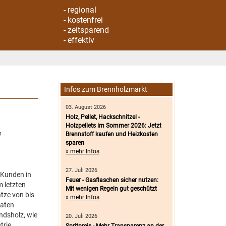
- regional
- kostenfrei
- zeitsparend
- effektiv
Infos zum Brennholzmarkt
03. August 2026
Holz, Pellet, Hackschnitzel -
Holzpellets im Sommer 2026: Jetzt
f
Brennstoff kaufen und Heizkosten
sparen
» mehr Infos
27. Juli 2026
 Kunden in
Feuer - Gasflaschen sicher nutzen:
m letzten
Mit wenigen Regeln gut geschützt
tze von bis
» mehr Infos
vaten
ndsholz, wie
20. Juli 2026
trie