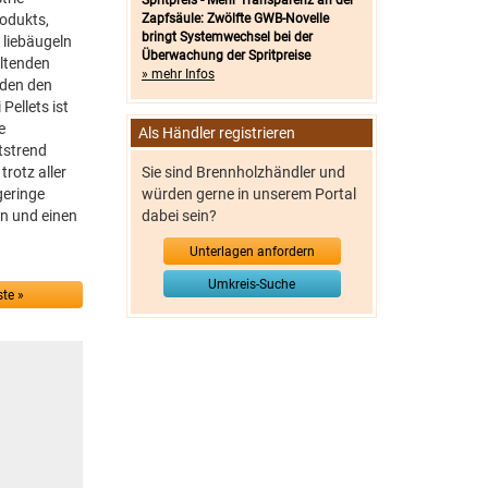
Spritpreis - Mehr Transparenz an der
rodukts,
Zapfsäule: Zwölfte GWB-Novelle
bringt Systemwechsel bei der
 liebäugeln
Überwachung der Spritpreise
altenden
» mehr Infos
nden den
Pellets ist
e
Als Händler registrieren
tstrend
rotz aller
Sie sind Brennholzhändler und
geringe
würden gerne in unserem Portal
en und einen
dabei sein?
Unterlagen anfordern
Umkreis-Suche
te »