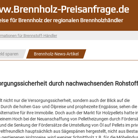
w.Brennholz-Preisanfrage.de
eise für Brennholz der regionalen Brennholzhändler
rmationen für Brennstoff-Händler
eld sparen
Brennholz-News-Artikel
ersorgungssicherheit durch nachwachsenden Rohstof
t nicht nur die Versorgungssicherheit, sondern auch der Blick auf die
e. Durch die hohen Gas- und Ölpreise und prophezeite Engpässe, sehen die
Alternative für ihre Immobilie. Doch auch der Markt für Holzpellets hatte i
 einem Hoch bei der Neuanschaffung von Pelletheizungen durch Fördersä
 und die Senkung der Fördersätze die Umstellung von Öl auf Pellets im pri
eltfreundlich hauptsächlich aus Sägespänen hergestellt, nicht aus Besta
 gestiegenen Holzpreise, wird weniger Schnittholz z.B. für die Möbelindus