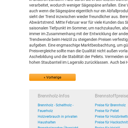
verarbeitet, wodurch weniger Sägespäne anfallen. Eine 
auch wenn die Sägespäne eigentlich nur ein Abfallprodukt
sieht der Trend inzwischen wieder freundlicher aus. Bere
Abwärtstrend. Mitte Februar war für viele Kunden das Si
saisonalen Tiefpunkt im Sommer, um nachzukaufen, aber di
immer im Zusammenhang mit der Entwicklung der anderen 
Trendwende beim Heizöl zu steigenden Preisen verfestige
aufgeben. Eine engmaschige Marktbeobachtung, um günst
Preisvergleiche sollte man die Qualität nicht außen vor
Aschebildung und die Stabilität der Pellets. Vermeiden s
hohen Staubanteil im Lagersilo zurücklassen. Auch bei Hol
« Vorherige
Brennholz-Infos
Brennstoffpreis
Brennholz - Scheitholz -
Preise für Brennholz
Feuerholz
Preise für Pellet
Holzverbrauch in privaten
Preise für Holzbrikett
Haushalten
Preise für Hackschnit