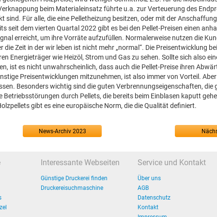
Verknappung beim Materialeinsatz führte u.a. zur Verteuerung des Endp
 sind. Für alle, die eine Pelletheizung besitzen, oder mit der Anschaffung
its seit dem vierten Quartal 2022 gibt es bei den Pellet-Preisen einen anh
gnal erreicht, um ihre Vorräte aufzufüllen. Normalerweise nutzen die Ku
e Zeit in der wir leben ist nicht mehr „normal“. Die Preisentwicklung bei 
Energieträger wie Heizöl, Strom und Gas zu sehen. Sollte sich also ein
n, ist es nicht unwahrscheinlich, dass auch die Pellet-Preise ihren Abwär
ige Preisentwicklungen mitzunehmen, ist also immer von Vorteil. Aber t
lassen. Besonders wichtig sind die guten Verbrennungseigenschaften, die 
ie Betriebsstörungen durch Pellets, die bereits beim Einblasen kaputt geh
zpellets gibt es eine europäische Norm, die die Qualität definiert.
News-Archiv 2023
Nächs
e
Interessante Webseiten
Service und Kontakt
Günstige Druckerei finden
Über uns
Druckereisuchmaschine
AGB
s
Datenschutz
zel
Kontakt