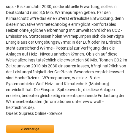
sup. - Bis zum Jahr 2030, so die aktuelle Erwartung, soll es in
Deutschland rund 3,5 Mio. W?rmepumpen geben. F?r den
Klimaschutz w?re das eine ?u?erst erfreuliche Entwicklung, denn
diese innovative W?rmetechnologie erm?glicht komfortables
Heizen ohne jegliche Verbrennung mit umweltsch?dlichen CO2 -
Emissionen. Stattdessen holen W?rmepumpen sich die ben?tigte
Energie aus der Umgebungsw?rme: In der Luft oder im Erdreich
steht ausreichend W?rme - Potenzial zur Verf?gung, das die
Anlagen auf Heiz - Niveau anheben k?nnen. Ob sich auf diese
Weise allerdings tats?chlich die erwarteten 60 Mio. Tonnen CO2 im
Zeitraum von 2010 bis 2030 einsparen lassen, h?ngt nat?rlich von
der Leistungsf?higkeit der Ger?te ab. Besonders empfehlenswert
sind Hocheffizienz - W?rmepumpen, wie sie z. B. der
Systemanbieter Wolf Heiz - und Klimatechnik (Mainburg)
entwickelt hat. Die Einspar - Spitzenwerte, die diese Anlagen
erzielen, bedeuten gleichzeitig eine entsprechende Entlastung der
W?rmenebenkosten (Informationen unter www.wolf -
heiztechnik.de).
Quelle: Supress Online - Service
« Vorherige